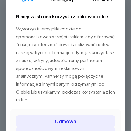
Posnet Thermal HX Online
Niniejsza strona korzysta z plików cookie
3.099,00 zł
(3.811,77 brutto)
Wykorzystujemy pliki cookie do
Ten
produkt
spersonalizowania treści i reklam, aby oferować
Wybierz opcje
ma
funkcje społecznościowe i analizować ruch w
wiele
wariantów.
naszej witrynie. Informacje o tym, jak korzystasz
Opcje
z naszej witryny, udostępniamy partnerom
można
społecznościowym, reklamowym i
wybrać
na
analitycznym. Partnerzy mogą połączyć te
stronie
informacje z innymi danymi otrzymanymi od
produktu
Ciebie lub uzyskanymi podczas korzystania z ich
usług.
Odmowa