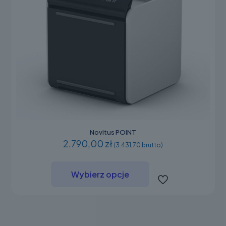
Novitus POINT
2.790,00 zł
(3.431,70 brutto)
Ten
produkt
Wybierz opcje
ma
wiele
wariantów.
Opcje
można
wybrać