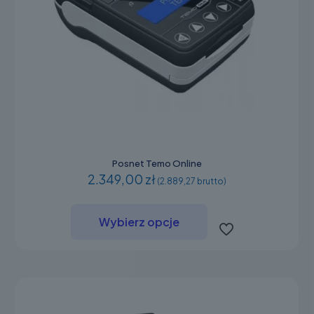
Posnet Temo Online
2.349,00 zł
(2.889,27 brutto)
Ten
produkt
Wybierz opcje
ma
wiele
wariantów.
Opcje
można
wybrać
na