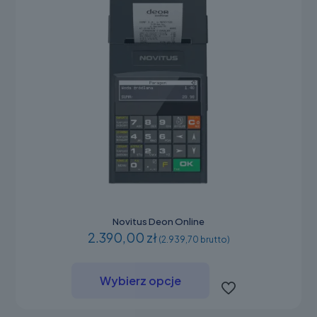
Novitus Deon Online
2.390,00 zł
(2.939,70 brutto)
Ten
produkt
Wybierz opcje
ma
wiele
wariantów.