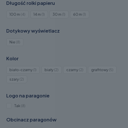
Długość rolki papieru
Produkty
Produkt
Produkt
Produkt
100 m
4
14 m
1
30 m
1
60 m
1
4
1
1
1
Dotykowy wyświetlacz
Produkty
Nie
8
8
Kolor
Produkt
Produkty
Produkty
Produkt
biało-czarny
1
biały
2
czarny
2
grafitowy
5
1
2
2
5
Produkty
szary
2
2
Logo na paragonie
Produkty
Tak
8
8
Obcinacz paragonów