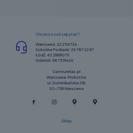
na
stronie
produktu
Chcesz o coś zapytać?
Warszawa:
22 2116726
Sokołów Podlaski:
25 787 22 87
Łódź:
42 2888075
Gdańsk:
58 7319626
CentrumKas.pl
Warszawa-Mokotów
ul. Dominikańska 21b
02-738 Warszawa
Sklep