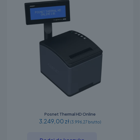
stronie
produktu
Posnet Thermal HD Online
3.249,00 zł
(3.996,27 brutto)