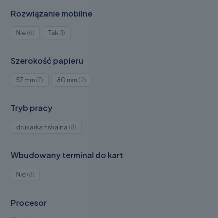
Rozwiązanie mobilne
Produkty
Produkt
Nie
6
Tak
1
6
1
Szerokość papieru
Produkty
Produkty
57 mm
7
80 mm
2
7
2
Tryb pracy
Produkty
drukarka fiskalna
8
8
Wbudowany terminal do kart
Produkty
Nie
8
8
Procesor