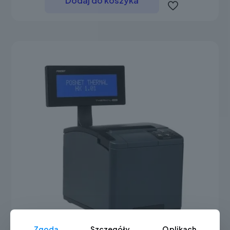
Dodaj do koszyka
Zgoda
Szczegóły
O plikach