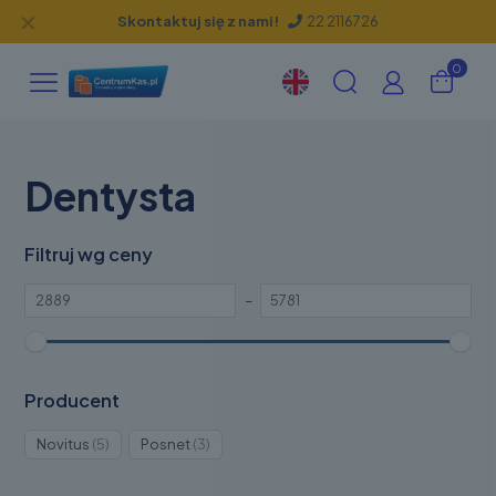
✕
Skontaktuj się z nami!
22 2116726
0
Dentysta
Filtruj wg ceny
–
Producent
Produkty
Produkty
Novitus
5
Posnet
3
5
3