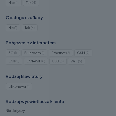
Produkty
Produkty
Nie
4
Tak
4
4
4
Obsługa szuflady
Produkt
Produkty
Nie
1
Tak
6
1
6
Połączenie z internetem
Produkt
Produkt
Produkty
Produkty
3G
1
Bluetooth
1
Ethernet
2
GSM
2
1
1
2
2
Produkty
Produkt
Produkty
Produkty
LAN
5
LAN+WIFI
1
USB
3
WiFi
5
5
1
3
5
Rodzaj klawiatury
Produkt
silikonowa
1
1
Rodzaj wyświetlacza klienta
Nie dotyczy