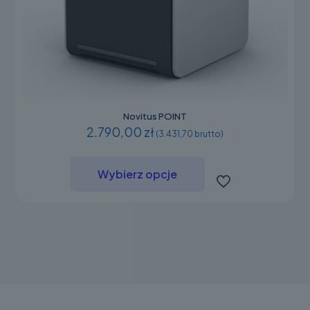
Novitus POINT
2.790,00 zł
(3.431,70 brutto)
Ten
produkt
Wybierz opcje
ma
wiele
wariantów.
Opcje
można
wybrać
na
stronie
produktu