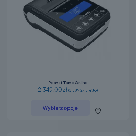
Posnet Temo Online
2.349,00 zł
(2.889,27 brutto)
Ten
produkt
Wybierz opcje
ma
wiele
wariantów.
Opcje
można