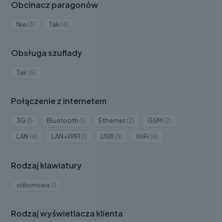
Obcinacz paragonów
Produkty
Produkty
Nie
3
Tak
4
3
4
Obsługa szuflady
Produkty
Tak
6
6
Połączenie z internetem
Produkt
Produkt
Produkty
Produkty
3G
1
Bluetooth
1
Ethernet
2
GSM
2
1
1
2
2
Produkty
Produkt
Produkty
Produkty
LAN
4
LAN+WIFI
1
USB
3
WiFi
4
4
1
3
4
Rodzaj klawiatury
Produkt
silikonowa
1
1
Rodzaj wyświetlacza klienta