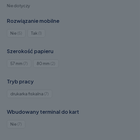
Nie dotyczy
Rozwiązanie mobilne
Produkty
Produkt
Nie
5
Tak
1
5
1
Szerokość papieru
Produkty
Produkty
57 mm
7
80 mm
2
7
2
Tryb pracy
Produkty
drukarka fiskalna
7
7
Wbudowany terminal do kart
Produkty
Nie
7
7