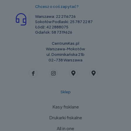
Chcesz o coś zapytać?
Warszawa:
22 2116726
Sokołów Podlaski:
25 787 22 87
Łódź:
42 2888075
Gdańsk:
58 7319626
CentrumKas.pl
Warszawa-Mokotów
ul. Dominikańska 21b
02-738 Warszawa
Sklep
Kasy fisklane
Drukarki fiskalne
All in one