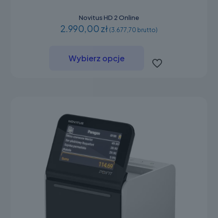
Novitus HD 2 Online
2.990,00 zł
(3.677,70 brutto)
Ten
produkt
Wybierz opcje
ma
wiele
wariantów.
Opcje
można
wybrać
na
stronie
produktu