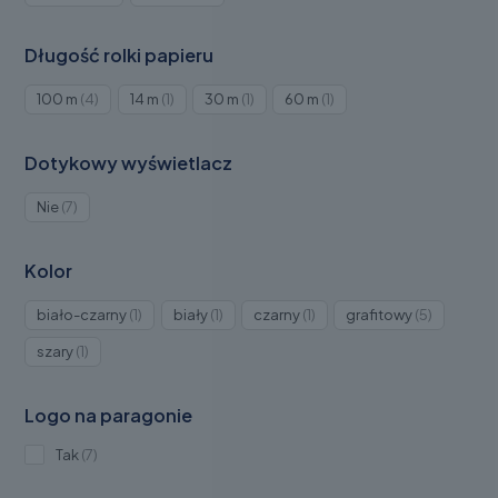
4
3
Długość rolki papieru
Produkty
Produkt
Produkt
Produkt
100 m
4
14 m
1
30 m
1
60 m
1
4
1
1
1
Dotykowy wyświetlacz
Produkty
Nie
7
7
Kolor
Produkt
Produkt
Produkt
Produkty
biało-czarny
1
biały
1
czarny
1
grafitowy
5
1
1
1
5
Produkt
szary
1
1
Logo na paragonie
Produkty
Tak
7
7