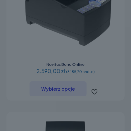
Novitus Bono Online
2.590,00 zł
(3.185,70 brutto)
Ten
produkt
Wybierz opcje
ma
wiele
wariantów.
Opcje
można
wybrać
na
stronie