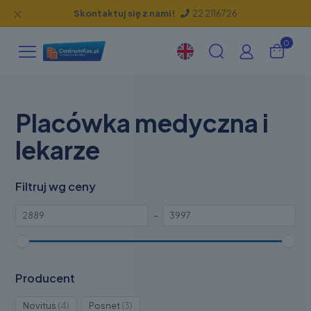
✕
Skontaktuj się z nami!
22 2116726
0
Placówka medyczna i
lekarze
Filtruj wg ceny
–
Producent
Produkty
Produkty
Novitus
4
Posnet
3