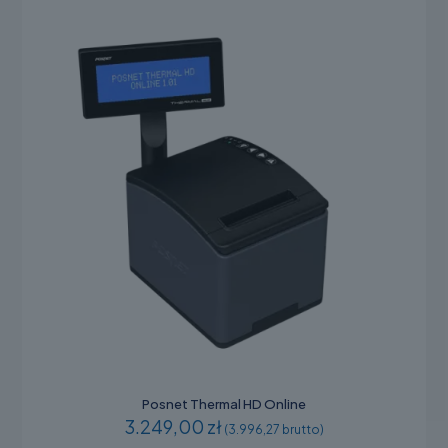
wybrać
na
stronie
produktu
Posnet Thermal HD Online
3.249,00 zł
(3.996,27 brutto)