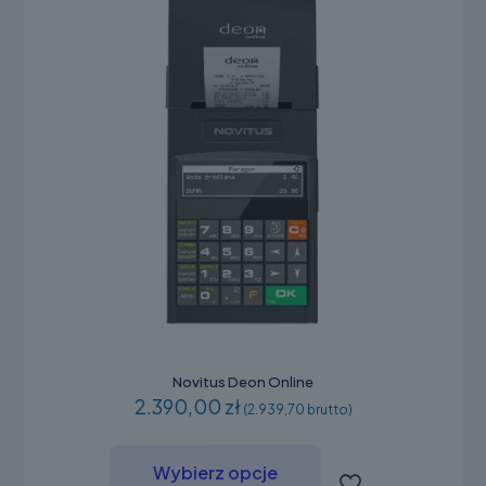
produktu
Novitus Deon Online
2.390,00 zł
(2.939,70 brutto)
Ten
produkt
Wybierz opcje
ma