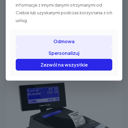
informacje z innymi danymi otrzymanymi od
Ciebie lub uzyskanymi podczas korzystania z ich
usług.
Posnet Thermal HX Online
3.099,00 zł
(3.811,77 brutto)
Ten
Odmowa
produkt
Wybierz opcje
ma
Spersonalizuj
wiele
wariantów.
Zezwól na wszystkie
Opcje
można
wybrać
na
stronie
produktu