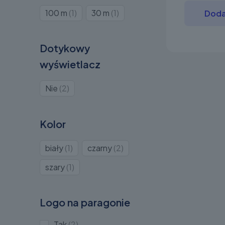
Produkt
Produkt
100 m
1
30 m
1
Doda
1
1
Dotykowy
wyświetlacz
Produkty
Nie
2
2
Kolor
Produkt
Produkty
biały
1
czarny
2
1
2
Produkt
szary
1
1
Logo na paragonie
Produkty
Tak
2