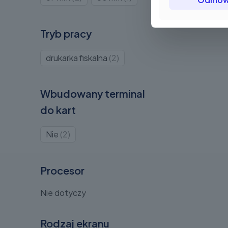
2
1
Tryb pracy
Produkty
drukarka fiskalna
2
2
Wbudowany terminal
do kart
Produkty
Nie
2
2
Procesor
Nie dotyczy
Rodzaj ekranu