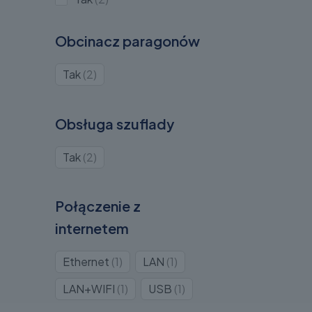
2
Obcinacz paragonów
Produkty
Tak
2
2
Obsługa szuflady
Produkty
Tak
2
2
Połączenie z
internetem
Produkt
Produkt
Ethernet
1
LAN
1
1
1
Produkt
Produkt
LAN+WIFI
1
USB
1
1
1