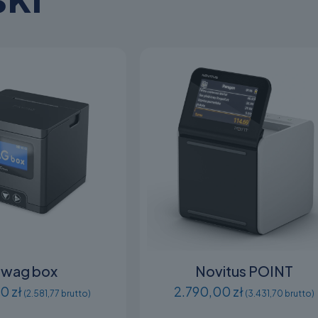
awag box
Novitus POINT
0 zł
2.790,00 zł
(2.581,77 brutto)
(3.431,70 brutto)
Ten