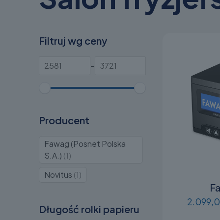
Filtruj wg ceny
–
Producent
Fawag (Posnet Polska
Produkt
S.A.)
1
1
Produkt
Novitus
1
1
F
2.099,0
Długość rolki papieru