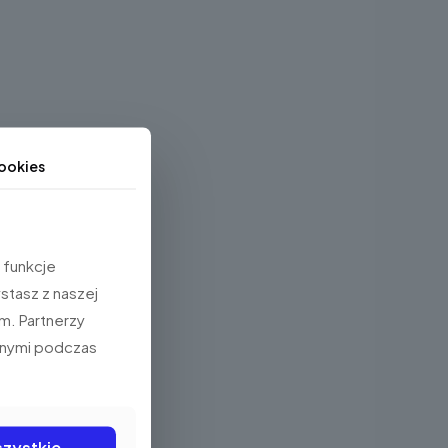
ookies
 funkcje
stasz z naszej
m. Partnerzy
anymi podczas
zystkie