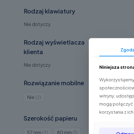
Rodzaj klawiatury
Nie dotyczy
Rodzaj wyświetlacza
Zgod
klienta
Nie dotyczy
Niniejsza stron
Wykorzystujemy p
Rozwiązanie mobilne
społecznościowe 
witryny, udostę
Produkty
Nie
2
mogą połączyć t
2
korzystania z ich
Szerokość papieru
Produkty
Produkt
57 mm
2
80 mm
1
Odmo