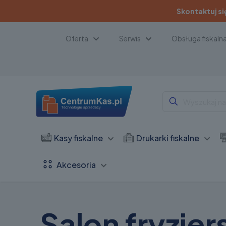
Skontaktuj si
Oferta
Serwis
Obsługa fiskaln
Kasy fiskalne
Drukarki fiskalne
Akcesoria
Salon fryzjer