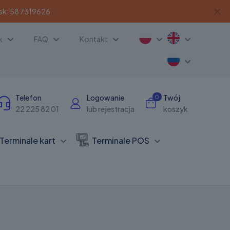
✕
sk:
58 7319626
k
FAQ
Kontakt
Telefon
Logowanie
Twój
0
22 225 82 01
lub rejestracja
koszyk
Terminale kart
Terminale POS