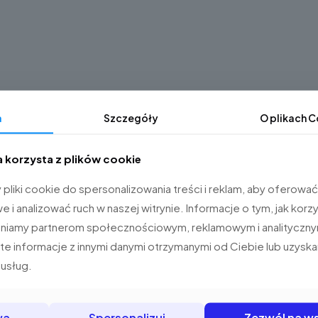
a
Szczegóły
O plikach
C
a korzysta z plików cookie
liki cookie do spersonalizowania treści i reklam, aby oferować
i analizować ruch w naszej witrynie. Informacje o tym, jak korzy
pniamy partnerom społecznościowym, reklamowym i analityczny
e informacje z innymi danymi otrzymanymi od Ciebie lub uzysk
 usług.
wa
Spersonalizuj
Zezwól na ws