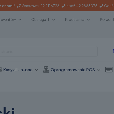
ę z nami!
Warszawa:
22 2116726
Łódź:
42 2888075
Gdań
a eventów
Obsługa IT
Producenci
Poradni
Kasy all-in-one
Oprogramowanie POS
ski