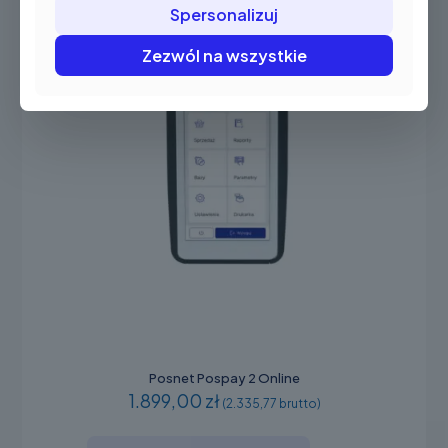
Spersonalizuj
Zezwól na wszystkie
Posnet Pospay 2 Online
1.899,00 zł
(2.335,77 brutto)