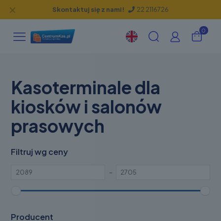
✕
Skontaktuj się z nami!
22 2116726
0
Kasoterminale dla
kiosków i salonów
prasowych
Filtruj wg ceny
–
Producent