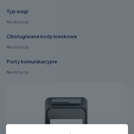
Typ wagi
Nie dotyczy
Obsługiwane kody kreskowe
Nie dotyczy
Porty komunikacyjne
Nie dotyczy