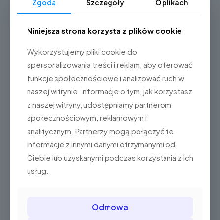
Zgoda
Szczegóły
O plikach
Niniejsza strona korzysta z plików cookie
Wykorzystujemy pliki cookie do
spersonalizowania treści i reklam, aby oferować
funkcje społecznościowe i analizować ruch w
naszej witrynie. Informacje o tym, jak korzystasz
z naszej witryny, udostępniamy partnerom
społecznościowym, reklamowym i
Elzab K2 PAY Online
analitycznym. Partnerzy mogą połączyć te
1.699,00 zł
(2.089,77 brutto)
informacje z innymi danymi otrzymanymi od
Ciebie lub uzyskanymi podczas korzystania z ich
Dodaj do koszyka
usług.
Odmowa