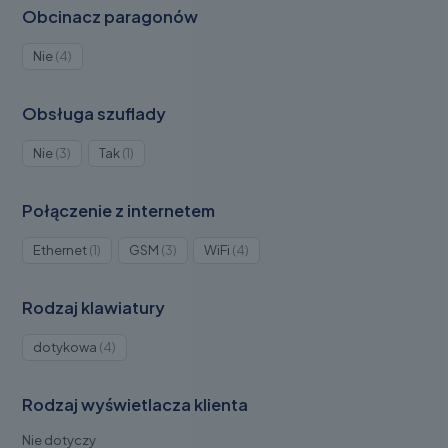
Obcinacz paragonów
Produkty
Nie
4
4
Obsługa szuflady
Produkty
Produkt
Nie
3
Tak
1
3
1
Połączenie z internetem
Produkt
Produkty
Produkty
Ethernet
1
GSM
3
WiFi
4
1
3
4
Rodzaj klawiatury
Produkty
dotykowa
4
4
Rodzaj wyświetlacza klienta
Nie dotyczy