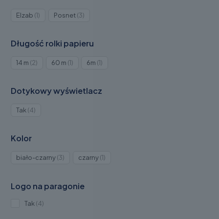
Produkt
Produkty
Elzab
1
Posnet
3
1
3
Długość rolki papieru
Produkty
Produkt
Produkt
14 m
2
60 m
1
6m
1
2
1
1
Dotykowy wyświetlacz
Produkty
Tak
4
4
Kolor
Produkty
Produkt
biało-czarny
3
czarny
1
3
1
Logo na paragonie
Produkty
Tak
4
4