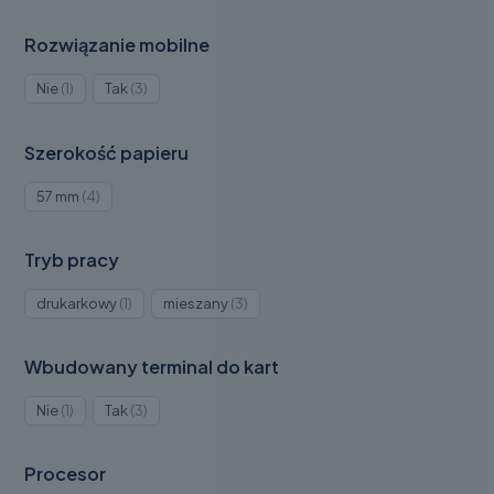
Rozwiązanie mobilne
Produkt
Produkty
Nie
1
Tak
3
1
3
Szerokość papieru
Produkty
57 mm
4
4
Tryb pracy
Produkt
Produkty
drukarkowy
1
mieszany
3
1
3
Wbudowany terminal do kart
Produkt
Produkty
Nie
1
Tak
3
1
3
Procesor