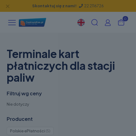
✕
Skontaktuj się z nami!
22 2116726
0
Terminale kart
płatniczych dla stacji
paliw
Filtruj wg ceny
Nie dotyczy
Producent
Produkty
Polskie ePłatności
5