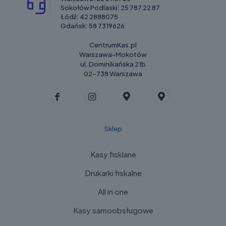
Sokołów Podlaski:
25 787 22 87
Łódź:
42 2888075
Gdańsk:
58 7319626
CentrumKas.pl
Warszawa-Mokotów
ul. Dominikańska 21b
02-738 Warszawa
Sklep
Kasy fisklane
Drukarki fiskalne
All in one
Kasy samoobsługowe