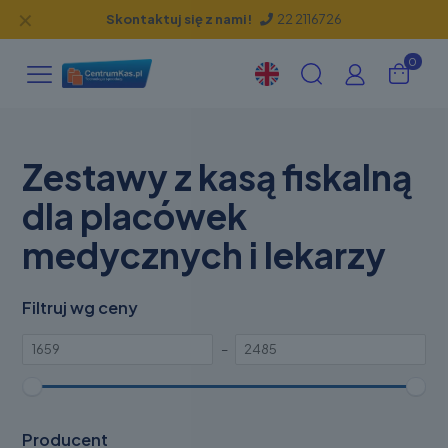
✕
Skontaktuj się z nami!
22 2116726
0
Zestawy z kasą fiskalną
dla placówek
medycznych i lekarzy
Filtruj wg ceny
–
Producent