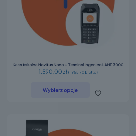
Kasa fiskalna Novitus Nano + Terminal Ingenico LANE 3000
1.590,00 zł
(1.955,70 brutto)
Ten
produkt
Wybierz opcje
ma
wiele
wariantów.
Opcje
można
wybrać
na
stronie