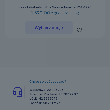
Kasa fiskalna Novitus Nano + Terminal PAX A920
1.590,00 zł
(1.955,70 brutto)
Ten
produkt
Wybierz opcje
ma
wiele
wariantów.
Opcje
można
wybrać
na
stronie
produktu
Chcesz o coś zapytać?
Warszawa:
22 2116726
Sokołów Podlaski:
25 787 22 87
Łódź:
42 2888075
Gdańsk:
58 7319626