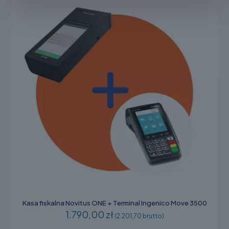
na
stronie
produktu
Kasa fiskalna Novitus ONE + Terminal Ingenico Move 3500
1.790,00 zł
(2.201,70 brutto)
Ten