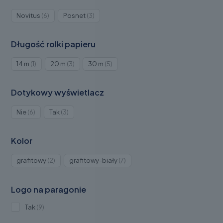
Produkty
Produkty
Novitus
6
Posnet
3
6
3
Długość rolki papieru
Produkt
Produkty
Produkty
14 m
1
20 m
3
30 m
5
1
3
5
Dotykowy wyświetlacz
Produkty
Produkty
Nie
6
Tak
3
6
3
Kolor
Produkty
Produkty
grafitowy
2
grafitowy-biały
7
2
7
Logo na paragonie
Produkty
Tak
9
9