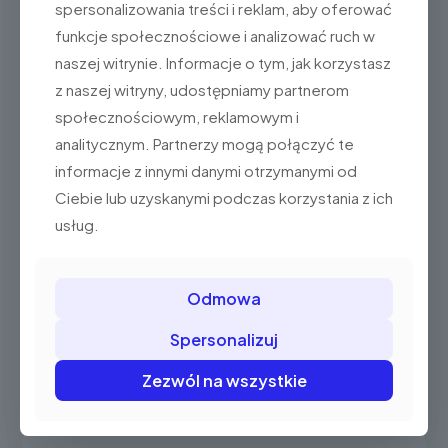
spersonalizowania treści i reklam, aby oferować
funkcje społecznościowe i analizować ruch w
naszej witrynie. Informacje o tym, jak korzystasz
z naszej witryny, udostępniamy partnerom
społecznościowym, reklamowym i
analitycznym. Partnerzy mogą połączyć te
informacje z innymi danymi otrzymanymi od
Ciebie lub uzyskanymi podczas korzystania z ich
usług.
Kasa fiskalna Novitus ONE + Terminal Ingenico LANE 3000
1.790,00 zł
(2.201,70 brutto)
Odmowa
Ten
produkt
Spersonalizuj
Wybierz opcje
ma
wiele
Zezwól na wszystkie
wariantów.
Opcje
można
wybrać