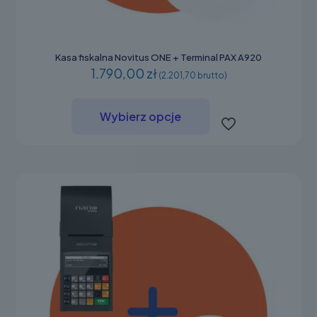
Kasa fiskalna Novitus ONE + Terminal PAX A920
1.790,00 zł
(2.201,70 brutto)
Ten
produkt
Wybierz opcje
ma
wiele
wariantów.
Opcje
można
wybrać
na
stronie
produktu