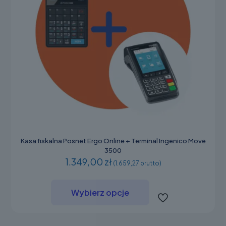
Kasa fiskalna Posnet Ergo Online + Terminal Ingenico Move
3500
1.349,00 zł
(1.659,27 brutto)
Ten
produkt
Wybierz opcje
ma
wiele
wariantów.
Opcje