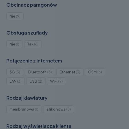
Obcinacz paragonów
Produkty
Nie
9
9
Obsługa szuflady
Produkt
Produkty
Nie
1
Tak
8
1
8
Połączenie z internetem
Produkty
Produkty
Produkty
Produkty
3G
3
Bluetooth
3
Ethernet
3
GSM
6
3
3
3
6
Produkty
Produkty
Produkty
LAN
3
USB
2
WiFi
9
3
2
9
Rodzaj klawiatury
Produkt
Produkty
membranowa
1
silikonowa
8
1
8
Rodzaj wyświetlacza klienta