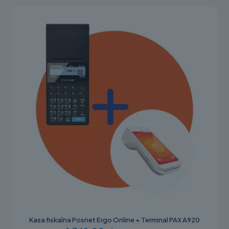
można
wybrać
na
stronie
produktu
Kasa fiskalna Posnet Ergo Online + Terminal PAX A920