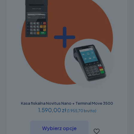
produktu
Kasa fiskalna Novitus Nano + Terminal Move 3500
1.590,00 zł
(1.955,70 brutto)
Ten
produkt
Wybierz opcje
ma