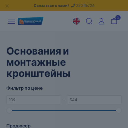
✕
Связаться с нами!
22 2116726
0
Основания и
монтажные
кронштейны
Фильтр по цене
–
Продюсер