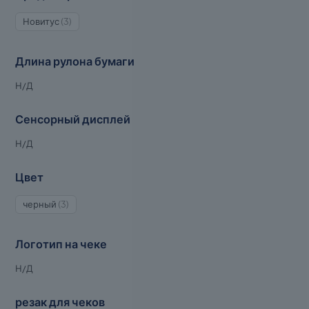
3
Новитус
3
товара
Длина рулона бумаги
Н/Д
Сенсорный дисплей
Н/Д
Цвет
3
черный
3
товара
Логотип на чеке
Н/Д
резак для чеков