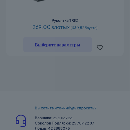
Рукоятка TRIO
269,00 злотых
(330,87 брутто)
Этот
товар
Выберите параметры
имеет
несколько
вариаций.
Опции
можно
выбрать
на
странице
товара.
Вы хотите что-нибудь спросить?
Варшава:
22 2116726
Соколов Подляски:
25 787 22 87
Лодзь:
42 2888075