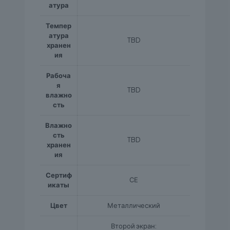
атура
Темпер
атура
TBD
хранен
ия
Рабоча
я
TBD
влажно
сть
Влажно
сть
TBD
хранен
ия
Сертиф
СЕ
икаты
Цвет
Металлический
Второй экран: