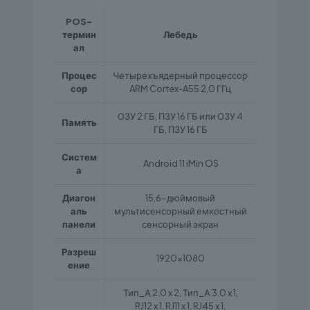
POS-
термин
Лебедь
ал
Процес
Четырехъядерный процессор
сор
ARM Cortex-A55 2,0 ГГц
ОЗУ 2 ГБ, ПЗУ 16 ГБ или ОЗУ 4
Память
ГБ, ПЗУ 16 ГБ
Систем
Android 11 iMin OS
а
Диагон
15,6-дюймовый
аль
мультисенсорный емкостный
панели
сенсорный экран
Разреш
1920×1080
ение
Тип_А 2.0 x 2, Тип_А 3.0 x 1,
RJ12 x 1, RJ11 x 1, RJ45 x 1,