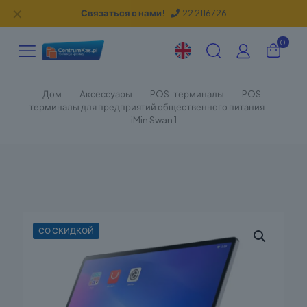
✕
Связаться с нами!
22 2116726
0
Дом
-
Аксессуары
-
POS-терминалы
-
POS-
терминалы для предприятий общественного питания
-
iMin Swan 1
СО СКИДКОЙ