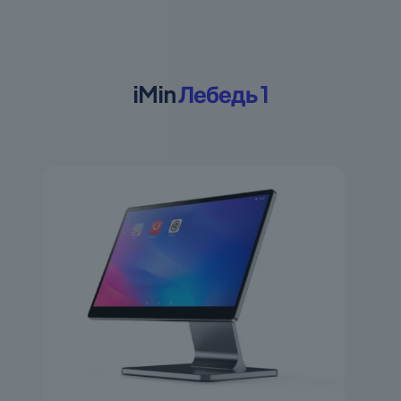
iMin
Лебедь 1