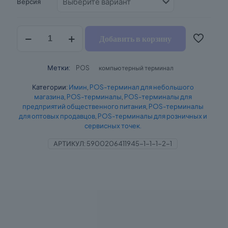
Версия
количество
Добавить в корзину
iMin
Swan
1
Метки:
POS
компьютерный терминал
Категории:
Имин
,
POS-терминал для небольшого
магазина
,
POS-терминалы
,
POS-терминалы для
предприятий общественного питания
,
POS-терминалы
для оптовых продавцов
,
POS-терминалы для розничных и
сервисных точек.
АРТИКУЛ:
5900206411945-1-1-1-2-1