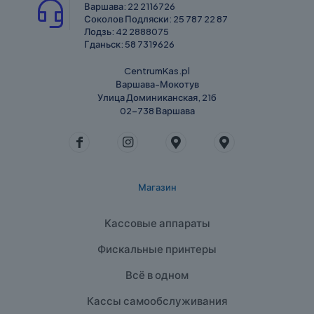
Варшава:
22 2116726
Соколов Подляски:
25 787 22 87
Лодзь:
42 2888075
Гданьск:
58 7319626
CentrumKas.pl
Варшава-Мокотув
Улица Доминиканская, 21б
02-738 Варшава
Магазин
Кассовые аппараты
Фискальные принтеры
Всё в одном
Кассы самообслуживания