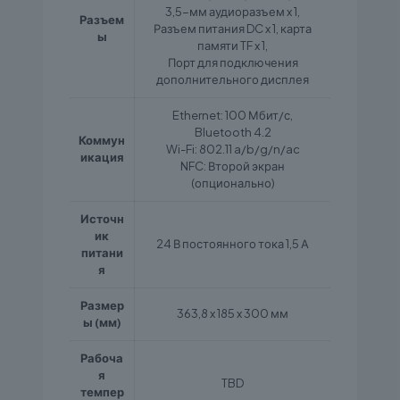
3,5-мм аудиоразъем x 1,
Разъем
Разъем питания DC x 1, карта
ы
памяти TF x 1,
Порт для подключения
дополнительного дисплея
Ethernet: 100 Мбит/с,
Bluetooth 4.2
Коммун
Wi-Fi: 802.11 a/b/g/n/ac
икация
NFC: Второй экран
(опционально)
Источн
ик
24 В постоянного тока 1,5 А
питани
я
Размер
363,8 x 185 x 300 мм
ы (мм)
Рабоча
я
TBD
темпер