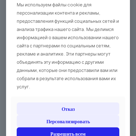
Коммуникация
Мы используем файлы cookie для
персонализации контента и рекламы,
Широкий набор портов (USB, Ethernet, Wi-Fi,
Bluetooth) позволяет подключать различные
предоставления функций социальных сетей и
периферийные устройства, а терминал легко
анализа трафика нашего сайта. Мы делимся
интегрируется с существующей системой
информацией о вашем использовании нашего
вашей компании.
сайта с партнерами по социальным сетям,
рекламе и аналитике. Эти партнеры могут
объединять эту информацию с другими
данными, которые они предоставили вам или
собрали в результате использования вами их
iMin Swan 1 — идеальный выбор для
услуг.
розничных магазинов, ресторанов
и баров, отелей, предприятий
сферы услуг и многого другого.
Отказ
Персонализировать
Разрешить всем