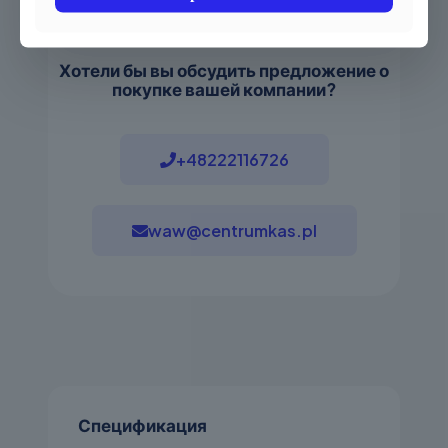
Хотели бы вы обсудить предложение о
покупке вашей компании?
+48222116726
waw@centrumkas.pl
Спецификация