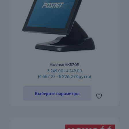
Hisense HK570E
3.949,00 - 4.249,00
(4 857,27 - 5 226,27 брутто)
Этот
товар
Выберите параметры
имеет
несколько
вариаций.
Опции
можно
выбрать
на