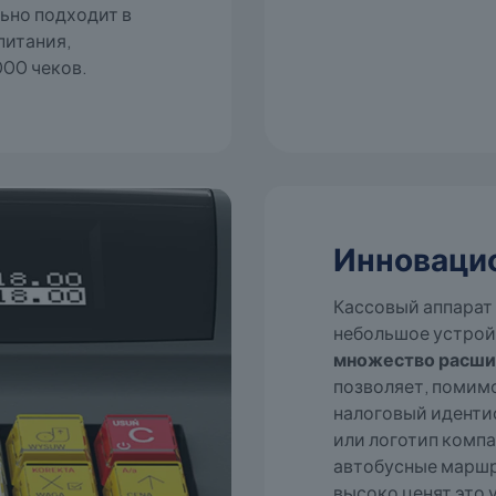
ально подходит в
питания,
000 чеков.
Инноваци
Кассовый аппарат 
небольшое устрой
множество расши
позволяет, помимо
налоговый иденти
или логотип компа
автобусные маршр
высоко ценят это 