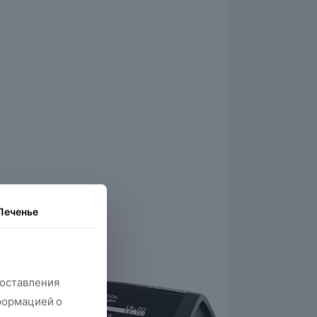
Печенье
доставления
формацией о