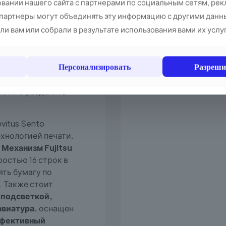
вании нашего сайта с партнерами по социальным сетям, рек
ы.
32-разрядный
 партнеры могут объединять эту информацию с другими данн
до 524 МГц, 265
и вам или собрали в результате использования вами их услу
мный объем
стема Linux
Это
ективную работу
Персонализировать
Разреши
т вводить до
В
 000 товарных
 можно разделить
vitus Sento
хнологией печати.
я
Механизм Fujitsu
ростью 16 строк в
ять бумагу по
. Также стоит
 подсветкой,
авиатура.
оснащен
фективный