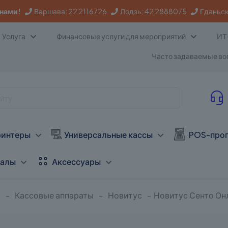
 нами!
Варшава:
22 2116726
Лодзь:
42 2888075
Гданьск
Услуга
Финансовые услуги для мероприятий
ИТ
Часто задаваемые в
ринтеры
Универсальные кассы
POS-прог
налы
Аксессуары
м
-
Кассовые аппараты
-
Новитус
-
Новитус Сенто Он