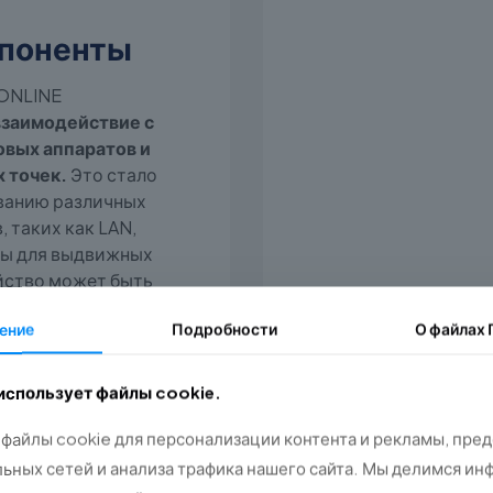
поненты
 ONLINE
взаимодействие с
вых аппаратов и
 точек.
Это стало
ванию различных
 таких как LAN,
мы для выдвижных
йство может быть
ем Wi-Fi или
ение
Подробности
О файлах
пользователь
 адаптированное к
го кассового
 использует файлы cookie.
файлы cookie для персонализации контента и рекламы, пре
ссового аппарата
ьных сетей и анализа трафика нашего сайта. Мы делимся ин
 проверенные