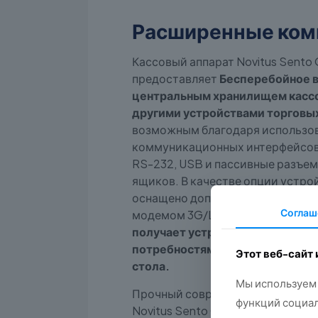
Расширенные ком
Кассовый аппарат Novitus Sento
предоставляет
Бесперебойное 
центральным хранилищем кассо
другими устройствами торговых
возможным благодаря использо
коммуникационных интерфейсов,
RS-232, USB и пассивные разъе
ящиков. В качестве опции устро
оснащено дополнительным модул
Соглаш
модемом 3G/LTE.
В результате 
получает устройство, идеально
потребностям профессионально
Этот веб-сайт
стола.
Мы используем 
Прочный современный корпус ка
функций социал
Novitus Sento ONLINE содержит