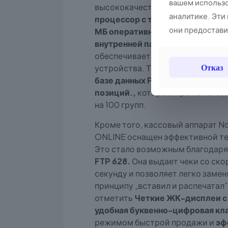
вашем использо
высококачественные компонент
аналитике. Эти
процессор с тактовой частотой 
они предоставил
МБ оперативной памяти.
и
огро
внутренней памяти.
Вместе с
си
обеспечивает стабильную и эфф
Отказ
устройства. Также это позволяе
базе данных PLU содержится 50
позиций.,
которые, кроме того,
на 100 групп.
Кроме того, кассовый аппарат No
ONLINE оснащен эффективной те
Это стало возможным благодар
FTP 628.
Она выдает чеки со ско
секунду и позволяет легко замен
принципу „вставил и распечатал”
отметить
Четкие ЖК-дисплеи с
удобная буквенно-цифровая кл
режимом быстрой продажи и
эф