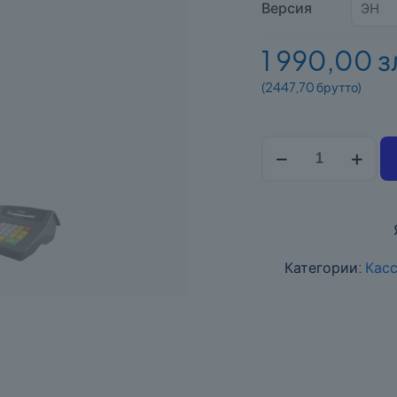
Версия
1 990,00 
(2447,70 брутто)
количество
Novitus
Sento
Online
Категории:
Касс