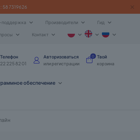
✕
:
58 7319626
-поддержка
Производители
Гид
опросы
Контакт
Телефон
Авторизоваться
Твой
0
22 225 82 01
или регистрации
корзина
раммное обеспечение
лайн