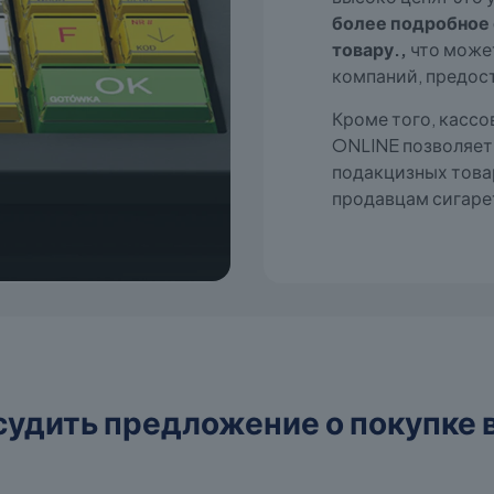
более подробное
товару.,
что может
компаний, предос
Кроме того, кассо
ONLINE позволяет
подакцизных това
продавцам сигарет
судить предложение о покупке