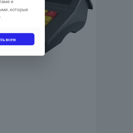
ламе и
ыми, которые
г.
ть всем