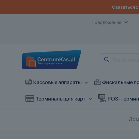
Связаться с
Предложение
Кассовые аппараты
Фискальные п
Терминалы для карт
POS-терми
До