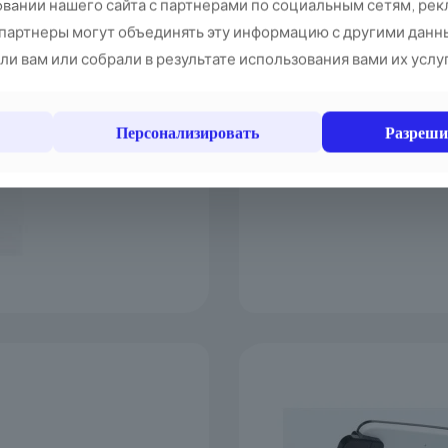
Эффектив
вании нашего сайта с партнерами по социальным сетям, рек
 партнеры могут объединять эту информацию с другими данн
В основе компьют
и вам или собрали в результате использования вами их услу
четырехъядерный
Intel Celeron J1900
пассивным охлаж
Персонализировать
Разреши
одной планкой оп
твердотельным на