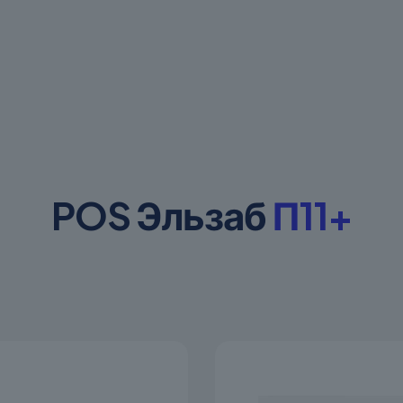
POS Эльзаб
П11+