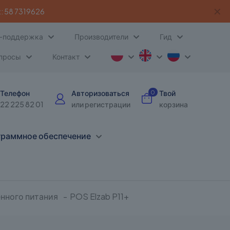
✕
:
58 7319626
-поддержка
Производители
Гид
опросы
Контакт
Телефон
Авторизоваться
Твой
0
22 225 82 01
или регистрации
корзина
раммное обеспечение
нного питания
-
POS Elzab P11+