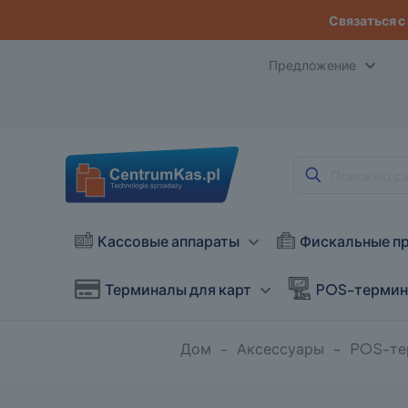
Связаться с
Предложение
Кассовые аппараты
Фискальные п
Терминалы для карт
POS-терми
Дом
-
Аксессуары
-
POS-те