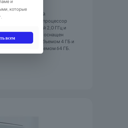
ность
ламе и
ыми, которые
ера лежит надежный
г.
 четырехпоточный процессор
 с тактовой частотой 2,0 ГГц и
дением. Компьютер оснащен
ть всем
еративной памяти объемом 4 ГБ и
копителем SSD объемом 64 ГБ.