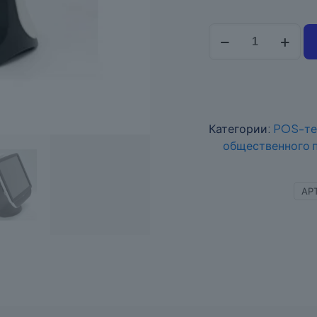
количество
POS
Elzab
P11+
Категории:
POS-те
общественного 
АР