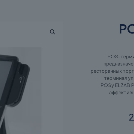
PO
POS-термин
предназначе
ресторанных торг
терминал уп
POSy ELZAB P1
эффективн
2