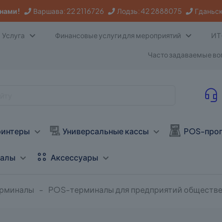
 нами!
Варшава:
22 2116726
Лодзь:
42 2888075
Гданьск
Услуга
Финансовые услуги для мероприятий
ИТ
Часто задаваемые в
ринтеры
Универсальные кассы
POS-прог
налы
Аксессуары
рминалы
-
POS-терминалы для предприятий обществе