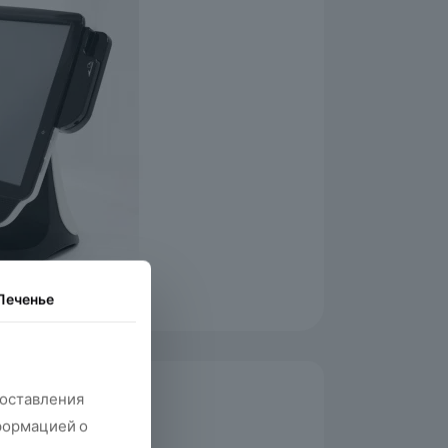
Печенье
доставления
формацией о