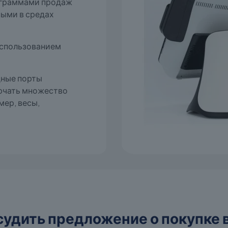
ограммами продаж
ными в средах
использованием
ные порты
ючать множество
ер, весы,
судить предложение о покупке