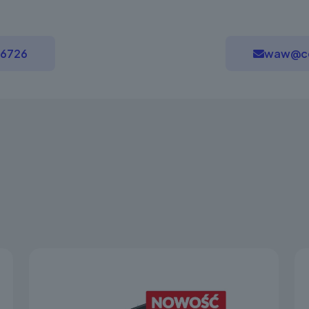
16726
waw@ce