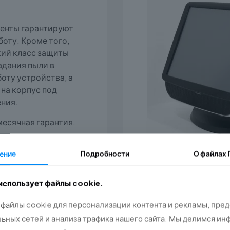
енты гарантируют
оту. Кроме того,
ий класс защиты
адания пыли в
оту устройства, а
 на корпус под
ения.
есячная гарантия.
ение
Подробности
О файлах
 использует файлы cookie.
файлы cookie для персонализации контента и рекламы, пре
ьных сетей и анализа трафика нашего сайта. Мы делимся ин