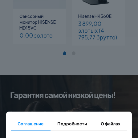
Сенсорный
Hisense HK560E
монитор HISENSE
3 899,00
MD15VC
злотых
(4
0,00
золото
795,77 брутто)
Гарантия самой низкой цены!
Если вы найдете более низкую цену на устройство,
пожалуйста, свяжитесь с нами.
Соглашение
Подробности
О файлах