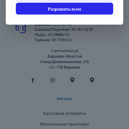
Разрешить всем
Вы хотите что-нибудь спросить?
Варшава:
22 2116726
Соколов Подляски:
25 787 22 87
Лодзь:
42 2888075
Гданьск:
58 7319626
CentrumKas.pl
Варшава-Мокотув
Улица Доминиканская, 21б
02-738 Варшава
Магазин
Кассовые аппараты
Фискальные принтеры