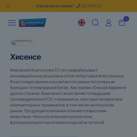
✕
Связаться с нами!
22 2116726
0
Хисенсе
Компания Hisense уже 50 лет разрабатывает
инновационные решения в области бытовой электроники.
В настоящее время она считается самым популярным
брендом телевизоров в Китае, Австралии, Южной Африке и
других странах. Компания также является ведущим
производителем POS-терминалов, кассовых аппаратов и
компьютерных терминалов, в том числе на польском
рынке.
Продукция компании отличается высоким
качеством, технологическим прогрессом,
функциональностью и превосходной эстетикой.