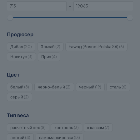
–
Продюсер
20
2
6
Дибал
20
Эльзаб
2
Fawag (Posnet Polska SA)
6
товаров
товара
товаров
3
4
Новитус
3
Приз
4
товара
товара
Цвет
8
2
19
6
белый
8
черно-белый
2
черный
19
сталь
6
товаров
товара
товаров
товаро
2
серый
2
товара
Тип веса
8
3
7
расчетный цех
8
контроль
3
к кассам
7
товаров
товара
товаров
4
13
легкий
4
самомаркировка
13