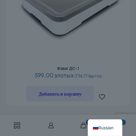
Фаваг ДС-1
599,00 злотых
(736,77 брутто)
Добавить в корзину
English
Polish
0
0
Russian