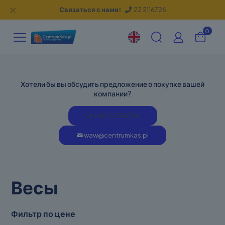
✕
Связаться с нами!
22 2116726
0
Хотели бы вы обсудить предложение о покупке вашей
компании?
+48 22 2116726
waw@centrumkas.pl
Весы
Фильтр по цене