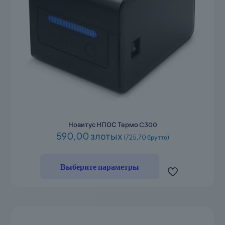
Новитус НПОС Термо C300
590,00 злотых
(725,70 брутто)
Этот
товар
Выберите параметры
имеет
несколько
вариаций.
Опции
можно
выбрать