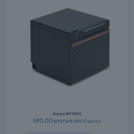
на
странице
товара.
Sunso WTP801
690,00 злотых
(848,70 брутто)