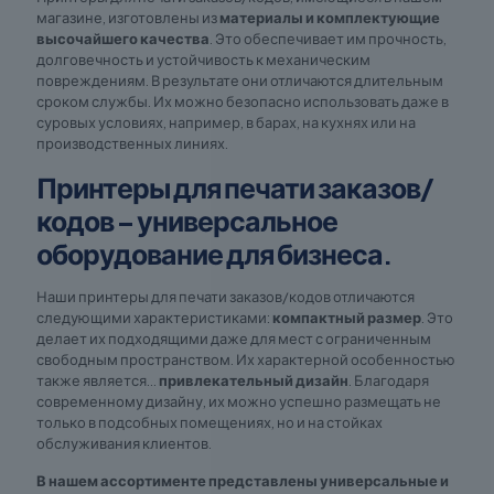
магазине, изготовлены из
материалы и комплектующие
высочайшего качества
. Это обеспечивает им прочность,
долговечность и устойчивость к механическим
повреждениям. В результате они отличаются длительным
сроком службы. Их можно безопасно использовать даже в
суровых условиях, например, в барах, на кухнях или на
производственных линиях.
Принтеры для печати заказов/
кодов – универсальное
оборудование для бизнеса.
Наши принтеры для печати заказов/кодов отличаются
следующими характеристиками:
компактный размер
. Это
делает их подходящими даже для мест с ограниченным
свободным пространством. Их характерной особенностью
также является...
привлекательный дизайн
. Благодаря
современному дизайну, их можно успешно размещать не
только в подсобных помещениях, но и на стойках
обслуживания клиентов.
В нашем ассортименте представлены универсальные и