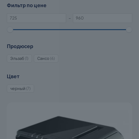
Фильтр по цене
–
Продюсер
1
6
Эльзаб
1
Сансо
6
товар
товаров
Цвет
7
черный
7
товаров