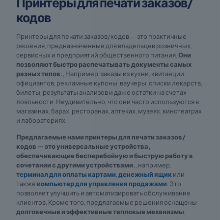
Принтеры для печати заказов/
кодов
Принтеры для печати заказов/кодов — это практичные
решения, предназначенные для владельцев розничных,
сервисных и предприятий общественного питания.
Они
позволяют быстро распечатывать документы самых
разных типов.
, Например, заказы из кухни, квитанции
официантов, рекламные купоны, ваучеры, списки лекарств,
билеты, результаты анализов и даже остатки на счетах
лояльности. Неудивительно, что они часто используются в
магазинах, барах, ресторанах, аптеках, музеях, кинотеатрах
и лабораториях.
Предлагаемые нами принтеры для печати заказов/
кодов — это универсальные устройства,
обеспечивающие бесперебойную и быструю работу в
сочетании с другими устройствами.
, например.
терминал для оплаты картами
,
денежный ящик
или
также
компьютер для управления продажами
. Это
позволяет улучшить и автоматизировать обслуживание
клиентов. Кроме того, предлагаемые решения оснащены
долговечные и эффективные тепловые механизмы
,