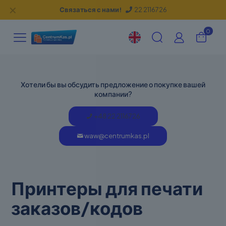
✕
Связаться с нами!
22 2116726
0
Хотели бы вы обсудить предложение о покупке вашей
компании?
+48 22 2116726
waw@centrumkas.pl
Принтеры для печати
заказов/кодов