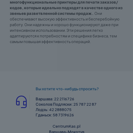
многофункциональные принтеры для печати заказов/
кодов, которые идеально подходят в качестве одного из
звеньев разветвленной системы продаж.
. Они
обеспечивают высокую эффективность и бесперебойную
работу. Они надежны и хорошо функционируют даже при
интенсивном использовании. Эти решения легко
адаптируются к потребностям и специфике бизнеса, тем
самым повышая эффективность операций.
Вы хотите что-нибудь спросить?
Варшава:
22 2116726
Соколов Подляски:
25 787 22 87
Лодзь:
42 2888075
Гданьск:
58 7319626
CentrumKas.pl
Варшава-Мокотув