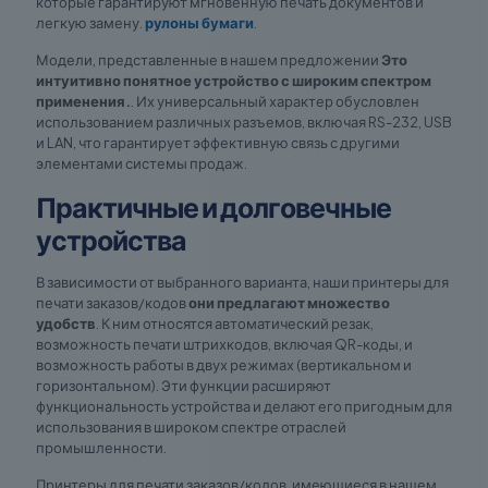
которые гарантируют мгновенную печать документов и
легкую замену.
рулоны бумаги
.
Модели, представленные в нашем предложении
Это
интуитивно понятное устройство с широким спектром
применения.
. Их универсальный характер обусловлен
использованием различных разъемов, включая RS-232, USB
и LAN, что гарантирует эффективную связь с другими
элементами системы продаж.
Практичные и долговечные
устройства
В зависимости от выбранного варианта, наши принтеры для
печати заказов/кодов
они предлагают множество
удобств
. К ним относятся автоматический резак,
возможность печати штрихкодов, включая QR-коды, и
возможность работы в двух режимах (вертикальном и
горизонтальном). Эти функции расширяют
функциональность устройства и делают его пригодным для
использования в широком спектре отраслей
промышленности.
Принтеры для печати заказов/кодов, имеющиеся в нашем