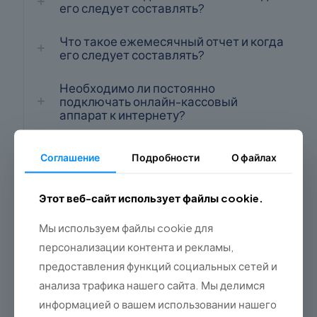
его следует составлять?
Что такое ежемесячный отчет и когда
его следует составлять?
Необходимо ли постоянно
подключать онлайн-кассовый
аппарат к интернету?
Можно ли аннулировать чек на кассе?
Соглашение
Подробности
О файлах
Подойдет ли самый дешевый
кассовый аппарат?
Этот веб-сайт использует файлы cookie.
Будет ли возможность продолжать
Мы используем файлы cookie для
использовать кассовые аппараты с
персонализации контента и рекламы,
электронными копиями после 2022
предоставления функций социальных сетей и
года?
анализа трафика нашего сайта. Мы делимся
Обязательно ли иметь запасное
информацией о вашем использовании нашего
фискальное устройство (так