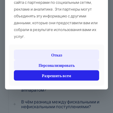
сайта с партнерами по социальным сетям,
называемый резервный кассовый
аппарат)?
рекламе и аналитике. Эти партнеры могут
объединять эту информацию с другими
До какого времени я могу
данными, которые они предоставили вам или
пользоваться кассовым аппаратом с
собрали в результате использования вами их
электронной копией?
услуг.
До какого времени я могу
пользоваться кассовым аппаратом,
имея при себе бумажную копию чека?
Отказ
Как аннулировать чек? Как оформить
Персонализировать
возврат средств на кассе?
Разрешить всем
В чём разница между бумажным,
электронным и онлайн-кассовым
аппаратом?
В чём разница между фискальными и
нефискальными поступлениями?