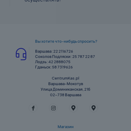
Вы хотите что-нибудь спросить?
Варшава:
22 2116726
Соколов Подляски:
25 787 22 87
Лодзь:
42 2888075
Гданьск:
58 7319626
CentrumKas.pl
Варшава-Мокотув
Улица Доминиканская, 21б
02-738 Варшава
Магазин