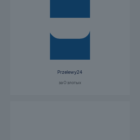
Przelewy24
за 0 злотых