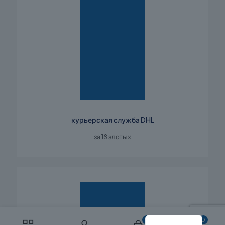
курьерская служба DHL
за 18 злотых
English
Polish
0
0