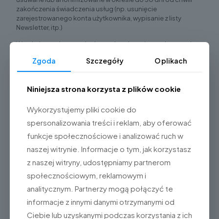
zakończenia świadczenia usług (np. usunięcie
zarejestrowanego konta użytkownika, wypisanie z listy
Newsletter, itp.)
W wyjątkowych sytuacjach, w celu zabezpieczenie prawnie
uzasadnionego interesu realizowanego przez
Zgoda
Szczegóły
O plikach
Administratora, okres ten może ulec wydłużeniu. W takiej
sytuacji Administrator będzie przechowywał wskazane dane,
od czasu żądania ich usunięcia przez Użytkownika, nie dłużej
Niniejsza strona korzysta z plików cookie
niż przez okres 3 lat w przypadku naruszenia lub podejrzenia
naruszenia zapisów regulaminu serwisu przez osobę, której
Wykorzystujemy pliki cookie do
dane dotyczą.
spersonalizowania treści i reklam, aby oferować
Kto jest odbiorcą danych w tym danych
osobowych?
funkcje społecznościowe i analizować ruch w
naszej witrynie. Informacje o tym, jak korzystasz
Co do zasady jedynym odbiorcą danych jest Administrator.
z naszej witryny, udostępniamy partnerom
Przetwarzanie danych może jednak być powierzone innym
społecznościowym, reklamowym i
podmiotom, realizującym usługi na rzecz Administratora w
celu utrzymania działalności Serwisu.
analitycznym. Partnerzy mogą połączyć te
informacje z innymi danymi otrzymanymi od
Do podmiotów takich można zaliczyć między innymi:
Ciebie lub uzyskanymi podczas korzystania z ich