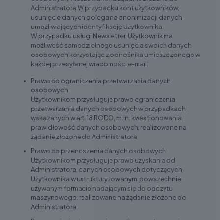
Administratora.W przypadku kont użytkowników,
usunięcie danych polega na anonimizacji danych
umożliwiających identyfikację Użytkownika.
W przypadku usługi Newsletter, Użytkownik ma
możliwość samodzielnego usunięcia swoich danych
osobowych korzystając z odnośnika umieszczonego w
każdej przesyłanej wiadomości e-mail.
Prawo do ograniczenia przetwarzania danych
osobowych
Użytkownikom przysługuje prawo ograniczenia
przetwarzania danych osobowych w przypadkach
wskazanych w art. 18 RODO, m.in. kwestionowania
prawidłowość danych osobowych, realizowane na
żądanie złożone do Administratora
Prawo do przenoszenia danych osobowych
Użytkownikom przysługuje prawo uzyskania od
Administratora, danych osobowych dotyczących
Użytkownika w ustrukturyzowanym, powszechnie
używanym formacie nadającym się do odczytu
maszynowego, realizowane na żądanie złożone do
Administratora