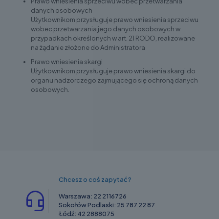
Prawo wniesienia sprzeciwu wobec przetwarzania
danych osobowych
Użytkownikom przysługuje prawo wniesienia sprzeciwu
wobec przetwarzania jego danych osobowych w
przypadkach określonych w art. 21 RODO, realizowane
na żądanie złożone do Administratora
Prawo wniesienia skargi
Użytkownikom przysługuje prawo wniesienia skargi do
organu nadzorczego zajmującego się ochroną danych
osobowych.
Chcesz o coś zapytać?
Warszawa:
22 2116726
Sokołów Podlaski:
25 787 22 87
Łódź:
42 2888075