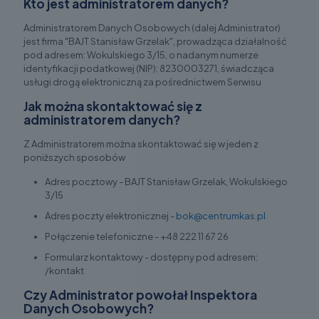
Kto jest administratorem danych?
Administratorem Danych Osobowych (dalej Administrator)
jest firma "BAJT Stanisław Grzelak", prowadząca działalność
pod adresem: Wokulskiego 3/15, o nadanym numerze
identyfikacji podatkowej (NIP): 8230003271, świadcząca
usługi drogą elektroniczną za pośrednictwem Serwisu
Jak można skontaktować się z
administratorem danych?
Z Administratorem można skontaktować się w jeden z
poniższych sposobów
Adres pocztowy - BAJT Stanisław Grzelak, Wokulskiego
3/15
Adres poczty elektronicznej -
bok@
centrumkas.pl
Połączenie telefoniczne - +48 222 11 67 26
Formularz kontaktowy - dostępny pod adresem:
/kontakt
Czy Administrator powołał Inspektora
Danych Osobowych?