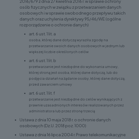
2016/679 z dnia 27 kwietnia 2016 r. w sprawie ochrony
osób fizycznych w związku z przetwarzaniem danych
osobowych i w sprawie swobodnego przepływu takich
danych oraz uchylenia dyrektywy 95/46/WE (ogólne
rozporządzenie o ochronie danych)
art. 6 ust. 1 lit. a
osoba, której dane dotyczą wyraziła zgodę na
przetwarzanie swoich danych osobowych w jednym lub
większej liczbie określonych celów
art. 6 ust. 1 lit. b
przetwarzanie jest niezbędne do wykonania umowy,
której stroną jest osoba, której dane dotyczą, lub do
podjęcia działań na żądanie osoby, której dane dotyczą,
przed zawarciem umowy
art. 6 ust. 1 lit. f
przetwarzanie jest niezbędne do celów wynikających z
prawnie uzasadnionych interesów realizowanych przez
administratora lub przez stronę trzecią
Ustawa z dnia 10 maja 2018 r. o ochronie danych
osobowych (Dz.U. 2018 poz. 1000)
Ustawa z dnia 16 lipca 2004 r. Prawo telekomunikacyjne