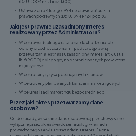
(Dz.U. 2004 nr 171 poz. 1800)
Ustawa z dnia 4 lutego 1994 r. o prawie autorskim i
prawach pokrewnych (Dz. U. 1994 Nr 24 poz. 83)
Jaki jest prawnie uzasadniony interes
realizowany przez Administratora?
W celu ewentualnego ustalenia, dochodzenia lub
obrony przed roszczeniami – podstawą prawną
przetwarzania jest nasz uzasadniony interes (art. 6 ust. 1
lit. f) RODO) polegający na ochronie naszych praw, w tym
między innymi;
W celu oceny ryzyka potencjalnych klientów
W celu oceny planowanych kampanii marketingowych
W celu realizacji marketingu bezpośredniego
Przez jaki okres przetwarzamy dane
osobowe?
Co do zasady, wskazane dane osobowe są przechowywane
wyłącznie przez okres świadczenia usługi w ramach
prowadzonego serwisu przez Administratora. Są one
usuwane lub anonimizowane w okresie do 30 dni od chwili