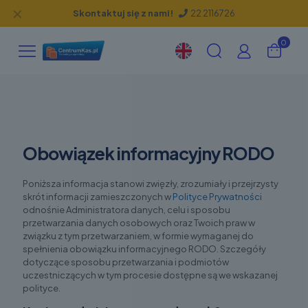
✕
Skontaktuj się z nami!
22 2116726
0
Obowiązek informacyjny RODO
Poniższa informacja stanowi zwięzły, zrozumiały i przejrzysty
skrót informacji zamieszczonych w
Polityce Prywatności
odnośnie Administratora danych, celu i sposobu
przetwarzania danych osobowych oraz Twoich praw w
związku z tym przetwarzaniem, w formie wymaganej do
spełnienia obowiązku informacyjnego RODO. Szczegóły
dotyczące sposobu przetwarzania i podmiotów
uczestniczących w tym procesie dostępne są we wskazanej
polityce.