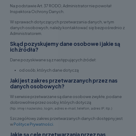
Na podstawie Art. 37 RODO, Administrator nie powołał
Inspektora Ochrony Danych.
W sprawach dotyczących przetwarzania danych, w tym
danych osobowych, należy kontaktować się bezpośrednio z
Administratorem.
Skąd pozyskujemy dane osobowe i jakie są
ich źródła?
Dane pozyskiwane są z następujących źródeł:
od osób, których dane dotyczą
Jaki jest zakres przetwarzanych przez nas
danych osobowych?
W serwisie przetwarzane są dane osobowe zwykłe, podane
dobrowolnie przez osoby, których dotyczą
(Np. imię i nazwisko, login, adres e-mail, telefon, adres IP, itp.)
Szczegółowy zakres przetwarzanych danych dostępny jest
w
Polityce Prywatności
.
Jakie są cele przetwarzania przez nas