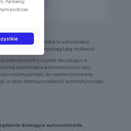
entrumkas.pl
m. Partnerzy
anymi podczas
zystkie
iezawodności. Kasa fiskalna to samodzielne
 jak najbardziej zapewniają taką możliwość.
 co stanowi istotny czynnik decydujący w
Wcześniej wspomniana autonomiczność kasy
od razu możemy przejść do ewidencjonowania
go, a także eliminuje możliwość automatycznego
rządzenie działające autonomicznie,