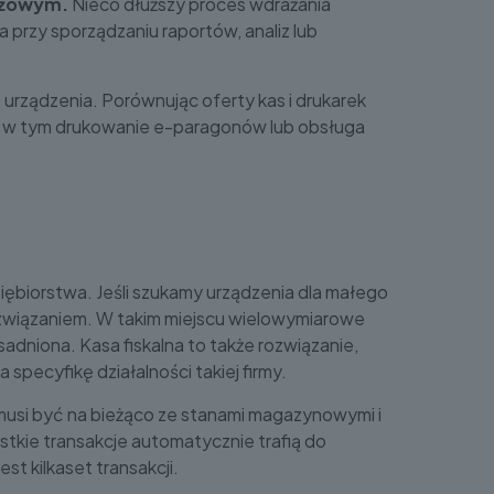
ażowym.
Nieco dłuższy proces wdrażania
 przy sporządzaniu raportów, analiz lub
o urządzenia. Porównując oferty kas i drukarek
 - w tym drukowanie e-paragonów lub obsługa
iębiorstwa. Jeśli szukamy urządzenia dla małego
ozwiązaniem. W takim miejscu wielowymiarowe
sadniona. Kasa fiskalna to także rozwiązanie,
specyfikę działalności takiej firmy.
, musi być na bieżąco ze stanami magazynowymi i
stkie transakcje automatycznie trafią do
t kilkaset transakcji.