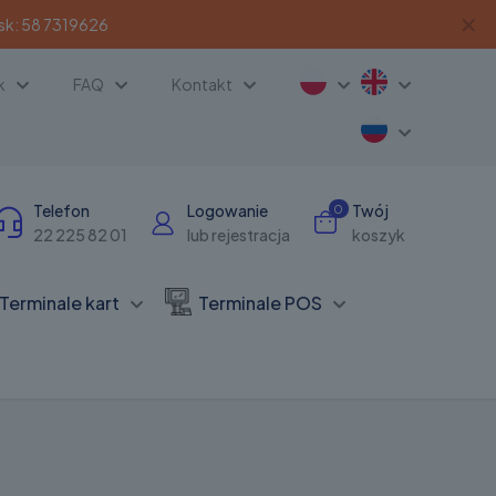
✕
sk:
58 7319626
k
FAQ
Kontakt
Telefon
Logowanie
Twój
0
22 225 82 01
lub rejestracja
koszyk
Terminale kart
Terminale POS