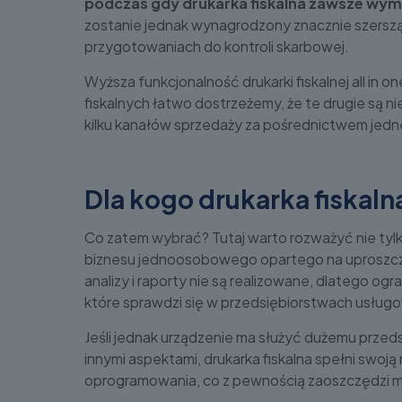
podczas gdy drukarka fiskalna zawsze w
zostanie jednak wynagrodzony znacznie szerszą 
przygotowaniach do kontroli skarbowej.
Wyższa funkcjonalność drukarki fiskalnej all in 
fiskalnych łatwo dostrzeżemy, że te drugie są
kilku kanałów sprzedaży za pośrednictwem jed
Dla kogo drukarka fiskaln
Co zatem wybrać? Tutaj warto rozważyć nie tylk
biznesu jednoosobowego opartego na uproszczo
analizy i raporty nie są realizowane, dlatego og
które sprawdzi się w przedsiębiorstwach usługow
Jeśli jednak urządzenie ma służyć dużemu przeds
innymi aspektami, drukarka fiskalna spełni swoj
oprogramowania, co z pewnością zaoszczędzi mnó