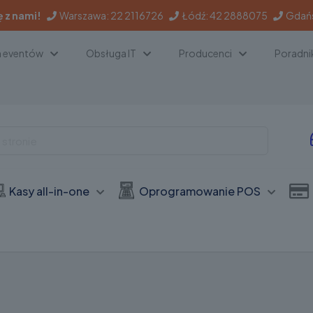
ę z nami!
Warszawa:
22 2116726
Łódź:
42 2888075
Gdań
a eventów
Obsługa IT
Producenci
Poradni
Kasy all-in-one
Oprogramowanie POS