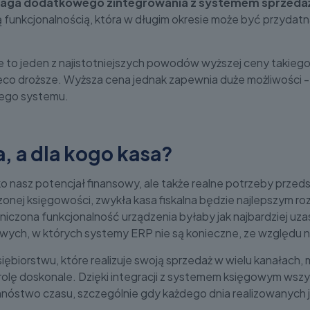
ymaga dodatkowego zintegrowania z systemem sprzed
funkcjonalnością, która w długim okresie może być przydatna
one to jeden z najistotniejszych powodów wyższej ceny takieg
 nieco droższe. Wyższa cena jednak zapewnia duże możliwości
nego systemu.
a, a dla kogo kasa?
o nasz potencjał finansowy, ale także realne potrzeby przeds
nej księgowości, zwykła kasa fiskalna będzie najlepszym r
raniczona funkcjonalność urządzenia byłaby jak najbardziej uza
ych, w których systemy ERP nie są konieczne, ze względu na 
iębiorstwu, które realizuje swoją sprzedaż w wielu kanałach
ą rolę doskonale. Dzięki integracji z systemem księgowym wszy
stwo czasu, szczególnie gdy każdego dnia realizowanych jes