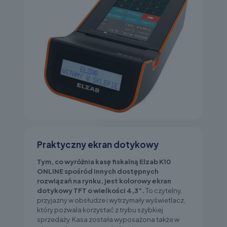
Praktyczny ekran dotykowy
Tym, co wyróżnia kasę fiskalną Elzab K10
ONLINE spośród innych dostępnych
rozwiązań na rynku, jest kolorowy ekran
dotykowy TFT o wielkości 4,3”.
To czytelny,
przyjazny w obsłudze i wytrzymały wyświetlacz,
który pozwala korzystać z trybu szybkiej
sprzedaży. Kasa została wyposażona także w