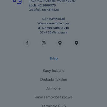
Sokołów Podlaski:
25 787 22 87
Łódź:
42 2888075
Gdańsk:
58 7319626
CentrumKas.pl
Warszawa-Mokotów
ul. Dominikańska 21b
02-738 Warszawa
Sklep
Kasy fisklane
Drukarki fiskalne
All in one
Kasy samoobsługowe
Terminale POS