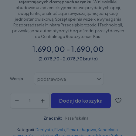
rejestrujących dostępnych na rynku.
W niewielkiej
obudowie urządzenie kryje mnóstwo przydatnych opcji,
swoją funkcjonalnością przewyższając niejedną kasę
jednostanowiskową. Sprzęt spełnia wszelkie wymagania
Rozporządzenia Ministra Przedsiębiorczości i Technologii,
pozwalając na automatyczny i bezpośredni przesył danych
do Centralnego Repozytorium Kas.
1.690,00 - 1.690,00
(2.078,70 - 2.078,70 brutto)
Wersja
ilość
Dodaj do koszyka
Elzab
K10
Online
Znacznik:
kasa fiskalna
Kategorii:
Dentysta
,
Elzab
,
Firma usługowa
,
Kancelaria
prawna
,
Kasy fiskalne
,
Placówka medyczna i lekarze
,
Salon