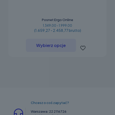
Posnet Ergo Online
1.349,00 - 1.999,00
(1.659,27 - 2.458,77 brutto)
Ten
produkt
Wybierz opcje
ma
wiele
wariantów.
Opcje
można
wybrać
na
stronie
produktu
Chcesz o coś zapytać?
Warszawa:
22 2116726