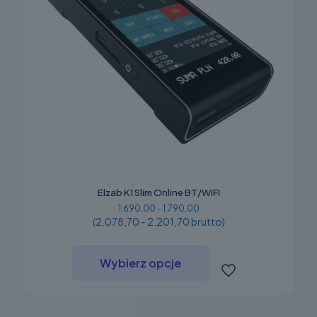
Elzab K1 Slim Online BT/WIFI
1.690,00 - 1.790,00
(2.078,70 - 2.201,70 brutto)
Ten
produkt
Wybierz opcje
ma
wiele
wariantów.
Opcje