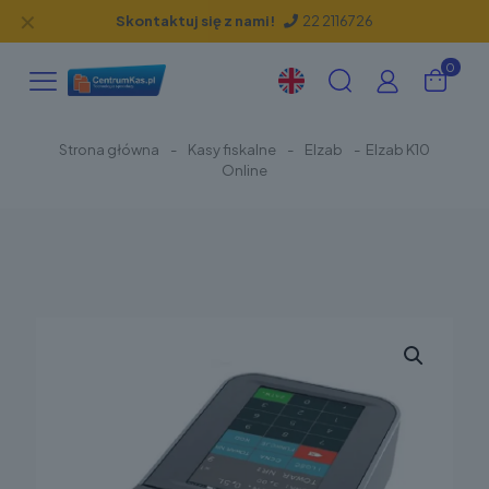
✕
Skontaktuj się z nami!
22 2116726
0
Strona główna
-
Kasy fiskalne
-
Elzab
-
Elzab K10
Online