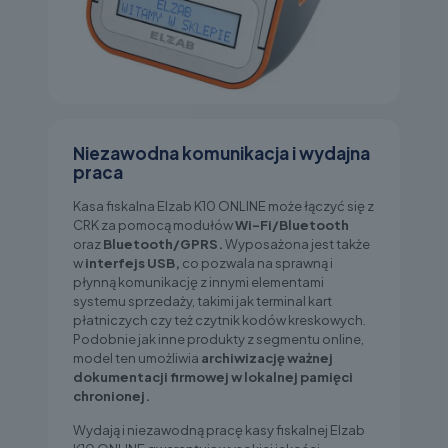
Niezawodna komunikacja i wydajna
praca
Kasa fiskalna Elzab K10 ONLINE może łączyć się z
CRK za pomocą modułów
Wi-Fi/Bluetooth
oraz
Bluetooth/GPRS.
Wyposażona jest także
w
interfejs USB,
co pozwala na sprawną i
płynną komunikację z innymi elementami
systemu sprzedaży, takimi jak terminal kart
płatniczych czy też czytnik kodów kreskowych.
Podobnie jak inne produkty z segmentu online,
model ten umożliwia
archiwizację ważnej
dokumentacji firmowej w lokalnej pamięci
chronionej.
Wydają i niezawodną pracę kasy fiskalnej Elzab