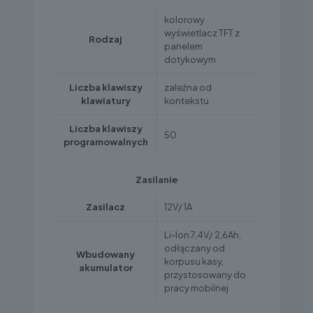
kolorowy
wyświetlacz TFT z
Rodzaj
panelem
dotykowym
Liczba klawiszy
zależna od
klawiatury
kontekstu
Liczba klawiszy
50
programowalnych
Zasilanie
Zasilacz
12V/ 1A
Li-Ion 7,4V/ 2,6Ah,
odłączany od
Wbudowany
korpusu kasy,
akumulator
przystosowany do
pracy mobilnej