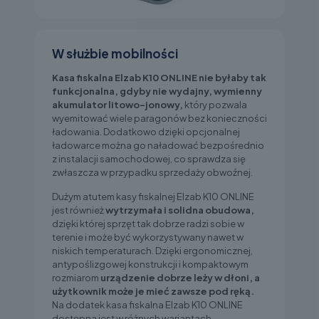
W służbie mobilności
Kasa fiskalna Elzab K10 ONLINE nie byłaby tak
funkcjonalna, gdyby nie wydajny, wymienny
akumulator litowo-jonowy,
który pozwala
wyemitować wiele paragonów bez konieczności
ładowania. Dodatkowo dzięki opcjonalnej
ładowarce można go naładować bezpośrednio
z instalacji samochodowej, co sprawdza się
zwłaszcza w przypadku sprzedaży obwoźnej.
Dużym atutem kasy fiskalnej Elzab K10 ONLINE
jest również
wytrzymała i solidna obudowa,
dzięki której sprzęt tak dobrze radzi sobie w
terenie i może być wykorzystywany nawet w
niskich temperaturach. Dzięki ergonomicznej,
antypoślizgowej konstrukcji i kompaktowym
rozmiarom
urządzenie dobrze leży w dłoni, a
użytkownik może je mieć zawsze pod ręką.
Na dodatek kasa fiskalna Elzab K10 ONLINE
dostępna jest w różnych wariantach