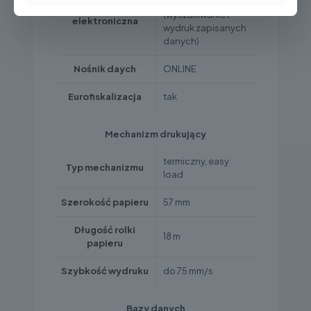
chronionej
Kopia
(wyszukiwanie i
elektroniczna
wydruk zapisanych
danych)
Nośnik daych
ONLINE
Eurofiskalizacja
tak
Mechanizm drukujący
termiczny, easy
Typ mechanizmu
load
Szerokość papieru
57 mm
Długość rolki
18 m
papieru
Szybkość wydruku
do 75 mm/s
Bazy danych