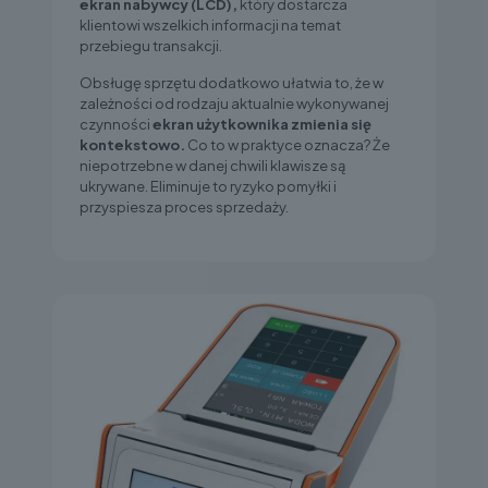
ekran nabywcy (LCD),
który dostarcza
klientowi wszelkich informacji na temat
przebiegu transakcji.
Obsługę sprzętu dodatkowo ułatwia to, że w
zależności od rodzaju aktualnie wykonywanej
czynności
ekran użytkownika zmienia się
kontekstowo.
Co to w praktyce oznacza? Że
niepotrzebne w danej chwili klawisze są
ukrywane. Eliminuje to ryzyko pomyłki i
przyspiesza proces sprzedaży.