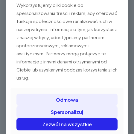
Wykorzystujemy pliki cookie do
autobusów,
spersonalizowania treści i reklam, aby oferować
sprzedaży mobilnej oraz na
funkcje społecznościowe i analizować ruch w
targowiskach i bazarach.
naszej witrynie. Informacje o tym, jak korzystasz
z naszej witryny, udostępniamy partnerom
społecznościowym, reklamowym i
analitycznym. Partnerzy mogą połączyć te
informacje z innymi danymi otrzymanymi od
POBIERZ INSTRUKCJĘ
Ciebie lub uzyskanymi podczas korzystania z ich
usług.
Odmowa
Specyfikacja
Spersonalizuj
Dane techniczne
Zezwól na wszystkie
część pamięci