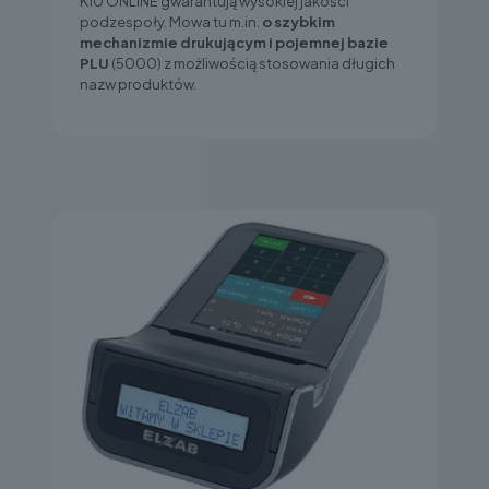
K10 ONLINE gwarantują wysokiej jakości
podzespoły. Mowa tu m.in.
o szybkim
mechanizmie drukującym i pojemnej bazie
PLU
(5000) z możliwością stosowania długich
nazw produktów.