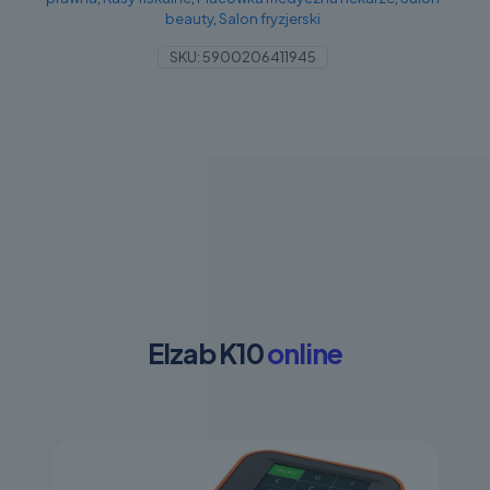
beauty
,
Salon fryzjerski
SKU:
5900206411945
Elzab K10
online