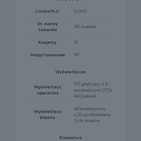
Liczba PLU
5.000
Dł. nazwy
40 znaków
towarów
Kasjerzy
10
Grupy towarowe
99
Wyświetlacze
TFT graficzny, 4,3",
Wyświetlacz
rozdzielczość 272 x
operatora
460 pikseli
alfanumeryczny
Wyświetlacz
LCD, podświetlany,
klienta
2 x 16 znaków
Klawiatura