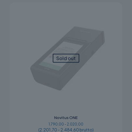
można
wybrać
na
stronie
produktu
Sold out
Novitus ONE
1.790,00 - 2.020,00
(2.201,70 - 2.484,60 brutto)