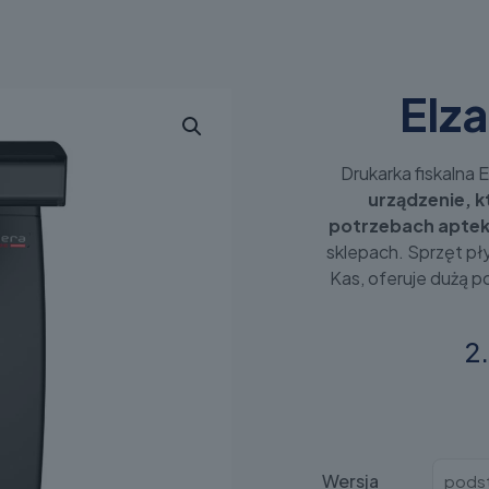
Elz
Drukarka fiskalna
urządzenie, k
potrzebach aptek
sklepach. Sprzęt pł
Kas, oferuje dużą 
2
Wersja