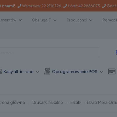
ę z nami!
Warszawa:
22 2116726
Łódź:
42 2888075
Gdań
a eventów
Obsługa IT
Producenci
Poradni
Kasy all-in-one
Oprogramowanie POS
trona główna
-
Drukarki fiskalne
-
Elzab
-
Elzab Mera Onli