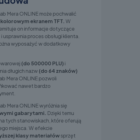
budowa
Elzab Mera ONLINE może pochwalić
, kolorowym ekranem TFT.
W
emituje on informacje dotyczące
 i usprawnia proces obsługi klienta.
 można wyposażyć w dodatkowy
.
towarowej
(do 500000 PLU)
i
nia długich nazw
(do 64 znaków)
lzab Mera ONLINE pozwoli
yfikować nawet bardzo
yment.
lzab Mera ONLINE wyróżnia się
wymi gabarytami.
Dzięki temu
na tych stanowiskach, które oferują
nego miejsca. W efekcie
yższej klasy materiałów
sprzęt