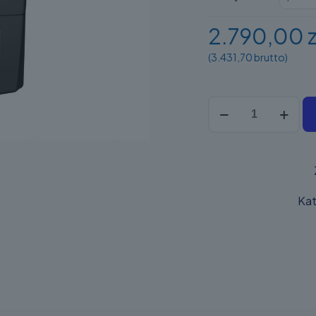
2.790,00 z
(3.431,70 brutto)
ilość
Elzab
Mera
Online
Kat