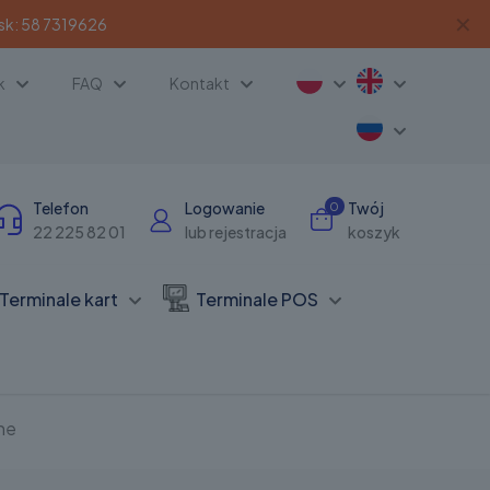
✕
sk:
58 7319626
k
FAQ
Kontakt
Telefon
Logowanie
Twój
0
22 225 82 01
lub rejestracja
koszyk
Terminale kart
Terminale POS
ne