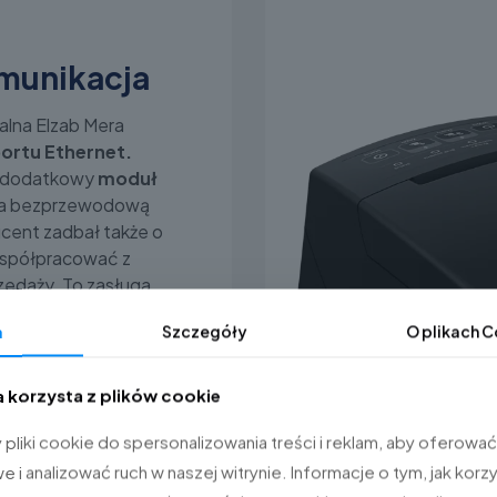
munikacja
alna Elzab Mera
ortu Ethernet.
w dodatkowy
moduł
na bezprzewodową
cent zadbał także o
współpracować z
zedaży. To zasługa
(USB, RS-232) i
a
Szczegóły
O plikach
C
era ONLINE
a korzysta z plików cookie
ną dokumentację
ruje możliwość
liki cookie do spersonalizowania treści i reklam, aby oferować
 stworzenie
kopii
i analizować ruch w naszej witrynie. Informacje o tym, jak korzy