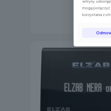
witryny, udostę
mogą połączyć t
korzystania z ich
Odmo