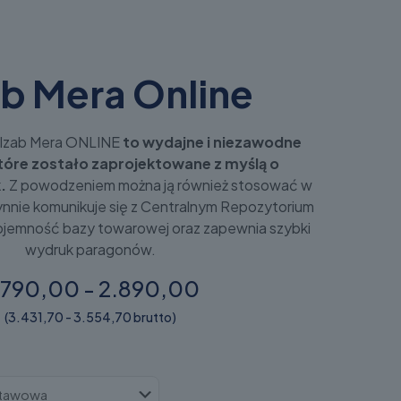
ab Mera Online
 Elzab Mera ONLINE
to wydajne i niezawodne
tóre zostało zaprojektowane z myślą o
.
Z powodzeniem można ją również stosować w
ynnie komunikuje się z Centralnym Repozytorium
pojemność bazy towarowej oraz zapewnia szybki
wydruk paragonów.
.790,00 - 2.890,00
(3.431,70 - 3.554,70 brutto)