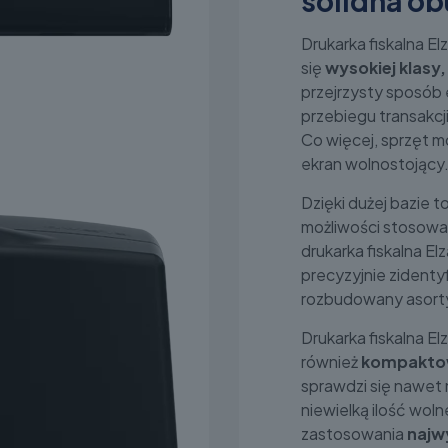
solidna o
Drukarka fiskalna 
się
wysokiej klasy
przejrzysty sposób 
przebiegu transakcji
Co więcej, sprzęt
ekran wolnostojący
Dzięki dużej bazie 
możliwości stosowa
drukarka fiskalna E
precyzyjnie zident
rozbudowany asort
Drukarka fiskalna E
również
kompakto
sprawdzi się nawet 
niewielką ilość wol
zastosowania
najw