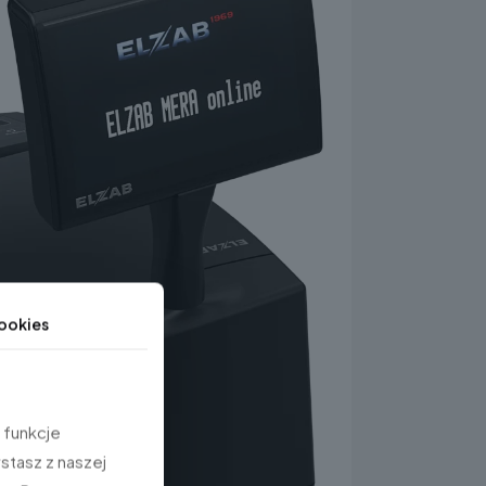
ookies
 funkcje
stasz z naszej