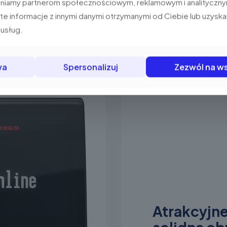
pniamy partnerom społecznościowym, reklamowym i analityczny
e informacje z innymi danymi otrzymanymi od Ciebie lub uzysk
 usług.
wa
Spersonalizuj
Zezwól na ws
Atrakcyjne