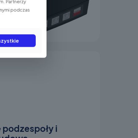
m. Partnerzy
anymi podczas
zystkie
 podzespoły i