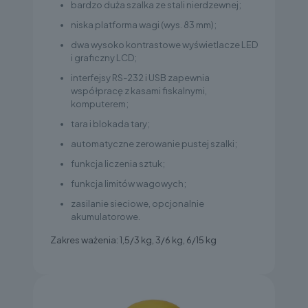
bardzo duża szalka ze stali nierdzewnej;
niska platforma wagi (wys. 83 mm);
dwa wysoko kontrastowe wyświetlacze LED
i graficzny LCD;
interfejsy RS-232 i USB zapewnia
współpracę z kasami fiskalnymi,
komputerem;
tara i blokada tary;
automatyczne zerowanie pustej szalki;
funkcja liczenia sztuk;
funkcja limitów wagowych;
zasilanie sieciowe, opcjonalnie
akumulatorowe.
Zakres ważenia: 1,5/3 kg, 3/6 kg, 6/15 kg