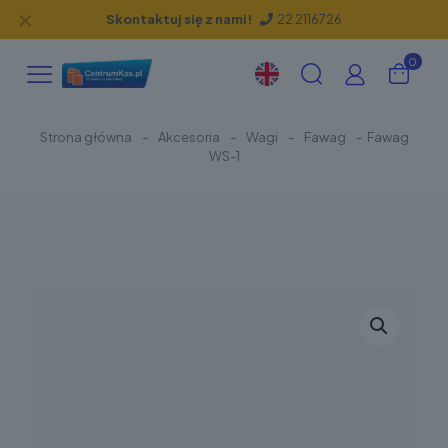
✕
Skontaktuj się z nami!
22 2116726
0
Strona główna
-
Akcesoria
-
Wagi
-
Fawag
-
Fawag
WS-1