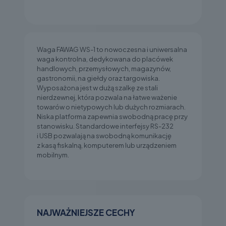
Waga FAWAG WS-1 to nowoczesna i uniwersalna
waga kontrolna, dedykowana do placówek
handlowych, przemysłowych, magazynów,
gastronomii, na giełdy oraz targowiska.
Wyposażona jest w dużą szalkę ze stali
nierdzewnej, która pozwala na łatwe ważenie
towarów o nietypowych lub dużych rozmiarach.
Niska platforma zapewnia swobodną pracę przy
stanowisku. Standardowe interfejsy RS-232
i USB pozwalają na swobodną komunikację
z kasą fiskalną, komputerem lub urządzeniem
mobilnym.
NAJWAŻNIEJSZE CECHY