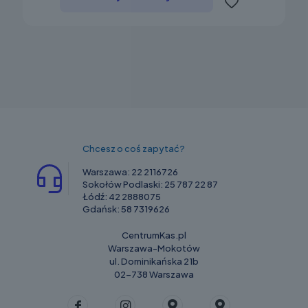
Chcesz o coś zapytać?
Warszawa:
22 2116726
Sokołów Podlaski:
25 787 22 87
Łódź:
42 2888075
Gdańsk:
58 7319626
CentrumKas.pl
Warszawa-Mokotów
ul. Dominikańska 21b
02-738 Warszawa