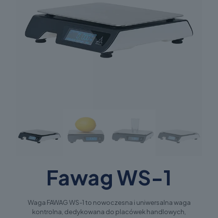
Fawag WS-1
Waga FAWAG WS-1 to nowoczesna i uniwersalna waga
kontrolna, dedykowana do placówek handlowych,