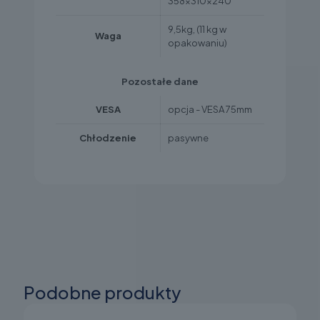
358x310x240
9,5kg, (11 kg w
Waga
opakowaniu)
Pozostałe dane
VESA
opcja - VESA 75mm
Chłodzenie
pasywne
Podobne produkty