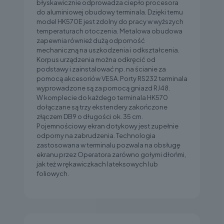
błyskawicznie odprowadza ciepło procesora
do aluminiowej obudowy terminala. Dzięki temu
model HK570E jest zdolny do pracy w wyższych
temperaturach otoczenia. Metalowa obudowa
zapewnia również dużą odporność
mechaniczną na uszkodzenia i odkształcenia.
Korpus urządzenia można odkręcić od
podstawy i zainstalować np. na ścianie za
pomocą akcesoriów VESA. Porty RS232 terminala
wyprowadzone są za pomocą gniazd RJ48.
W komplecie do każdego terminala HK570
dołączane są trzy ekstendery zakończone
złączem DB9 o długości ok. 35 cm.
Pojemnościowy ekran dotykowy jest zupełnie
odporny na zabrudzenia. Technologia
zastosowana w terminalu pozwala na obsługę
ekranu przez Operatora zarówno gołymi dłońmi,
jak też w rękawiczkach lateksowych lub
foliowych.