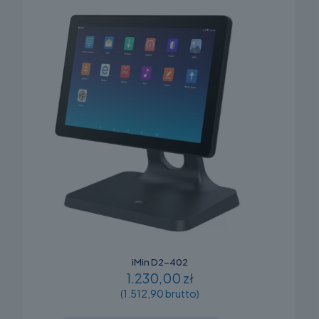
iMin D2-402
1.230,00 zł
(1.512,90 brutto)