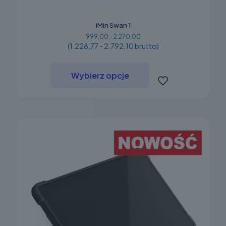
iMin Swan 1
999,00 - 2.270,00
(1.228,77 - 2.792,10 brutto)
Ten
produkt
Wybierz opcje
ma
wiele
wariantów.
Opcje
można
wybrać
na
stronie
produktu