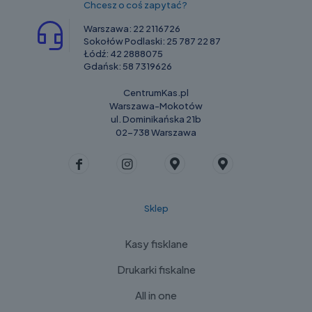
Chcesz o coś zapytać?
Warszawa:
22 2116726
Sokołów Podlaski:
25 787 22 87
Łódź:
42 2888075
Gdańsk:
58 7319626
CentrumKas.pl
Warszawa-Mokotów
ul. Dominikańska 21b
02-738 Warszawa
Sklep
Kasy fisklane
Drukarki fiskalne
All in one