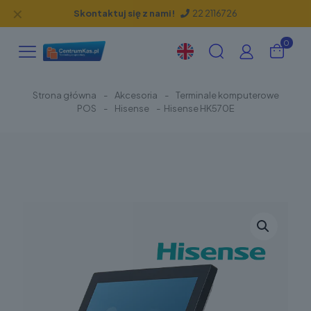
✕
Skontaktuj się z nami!
22 2116726
0
Strona główna
-
Akcesoria
-
Terminale komputerowe
POS
-
Hisense
-
Hisense HK570E