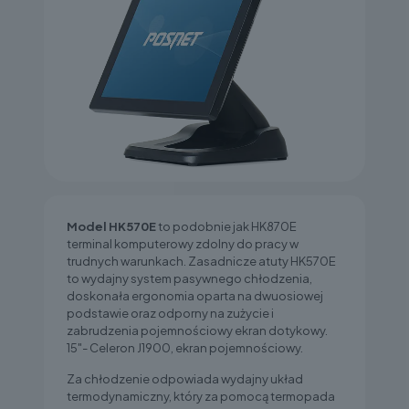
Model HK570E
to podobnie jak HK870E
terminal komputerowy zdolny do pracy w
trudnych warunkach. Zasadnicze atuty HK570E
to wydajny system pasywnego chłodzenia,
doskonała ergonomia oparta na dwuosiowej
podstawie oraz odporny na zużycie i
zabrudzenia pojemnościowy ekran dotykowy.
15"- Celeron J1900, ekran pojemnościowy.
Za chłodzenie odpowiada wydajny układ
termodynamiczny, który za pomocą termopada