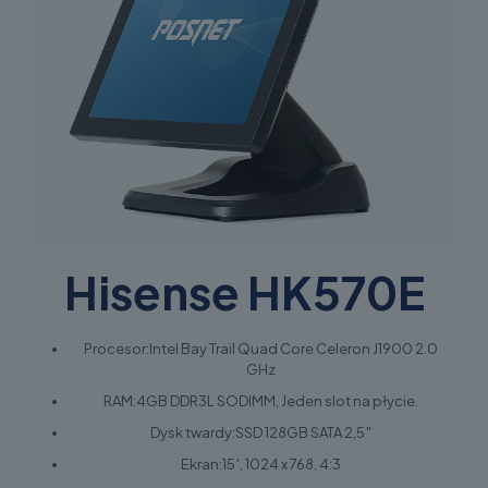
Hisense HK570E
Procesor:Intel Bay Trail Quad Core Celeron J1900 2.0
GHz
RAM:4GB DDR3L SODIMM, Jeden slot na płycie.
Dysk twardy:SSD 128GB SATA 2,5″
Ekran:15′, 1024 x 768, 4:3