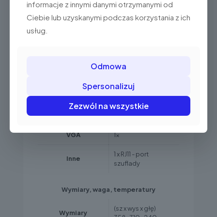
0V/5V/12V)
informacje z innymi danymi otrzymanymi od
Ciebie lub uzyskanymi podczas korzystania z ich
7 x USB 2.0 (6
usług.
portów w komorze
złączy + 1 na tylnej
ścianie
USB
wyświetlacza), 1 x
Odmowa
USB 3.0 (na tylnej
ścianie
Spersonalizuj
wyświetlacza)
Zezwól na wszystkie
1 x Ethernet
Ethernet
(10/100/1000),
VGA
1x
1 x RJ11 - port
Inne
szuflady
Wymiary, waga, temperatury
(sz x wys x głę)
Wymiary