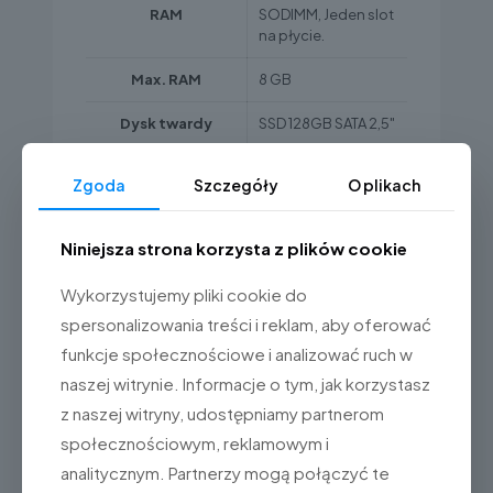
RAM
SODIMM, Jeden slot
na płycie.
Max. RAM
8 GB
Dysk twardy
SSD 128GB SATA 2,5"
Ekran
Zgoda
Szczegóły
O plikach
Rodzaj ekranu
15'
Niniejsza strona korzysta z plików cookie
Rozdzielczość
1024 x 768, 4:3
Wykorzystujemy pliki cookie do
Typ panelu
Projected
spersonalizowania treści i reklam, aby oferować
dotykowego
Capacitive
funkcje społecznościowe i analizować ruch w
naszej witrynie. Informacje o tym, jak korzystasz
Porty komunikacyjne
z naszej witryny, udostępniamy partnerom
3 x RS232 (COM3 z
społecznościowym, reklamowym i
konfigurowalnym
RS-232
analitycznym. Partnerzy mogą połączyć te
zasilaniem: