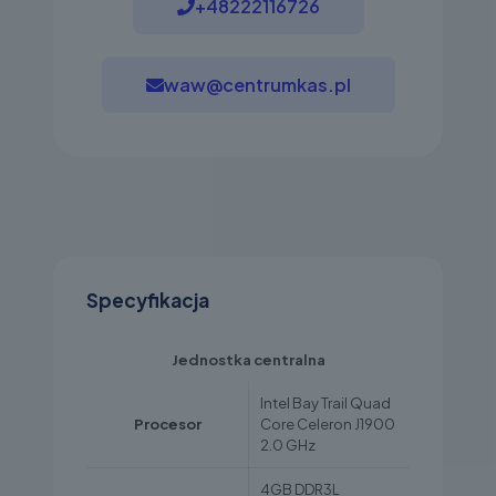
+48222116726
waw@centrumkas.pl
Specyfikacja
Jednostka centralna
Intel Bay Trail Quad
Procesor
Core Celeron J1900
2.0 GHz
4GB DDR3L