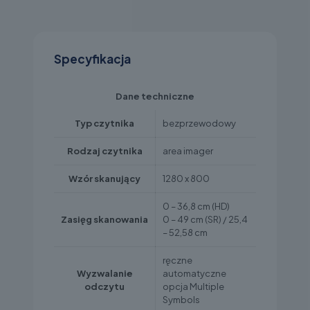
Specyfikacja
Dane techniczne
Typ czytnika
bezprzewodowy
Rodzaj czytnika
area imager
Wzór skanujący
1280 x 800
0 – 36,8 cm (HD)
Zasięg skanowania
0 – 49 cm (SR) / 25,4
– 52,58 cm
ręczne
Wyzwalanie
automatyczne
odczytu
opcja Multiple
Symbols