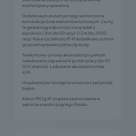
komfort pracy operatora.
Dodatkowym atutem jest jego wzmocniona
konstrukcja i brak elementów ruchomych. Cechy
te gwarantują odporności na upadek z
wysokości 1,8 m (do 50 razy) i 0,5 m (do 2000
razy). Klasa szczelności IP 41 dodatkowo uchroni
go przed wpływem pyłów czy wody.
Trwały litowo-jonowy akumulator po pełnym
naładowaniu zapewnia 14 godzin pracy (do 50
000 skanów). Ładowanie akumulatora trwa
4,5h.
Urządzenie jest dostępne w kolorze czarnym lub
białym.
Xenon 1952g XP znajdzie zastosowanie w
sektorze szeroko pojętego Retailu.