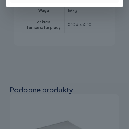
Waga
160 g
Zakres
0°C do 50°C
temperatur pracy
Podobne produkty