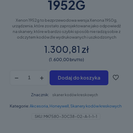
1952G
Xenon 1952g to bezprzewodowa wersja Xenona 1950g,
urządzenia, które zostało zaprojektowane jako odpowiedź
na skanery, które w bardzo szybki sposób nie radzą sobie z
odczytem kodów źle wydrukowanych i uszkodzonych
1.300,81 zł
(1.600,00 brutto)
ilość
Dodaj do koszyka
Honeywell
Xenon
Performance
Znacznik:
(XP)
skaner kodów kreskowych
1952G
Kategorie:
Akcesoria
,
Honeywell
,
Skanery kodów kreskowych
SKU:
MK7580-30C38-02-A-1-1-1