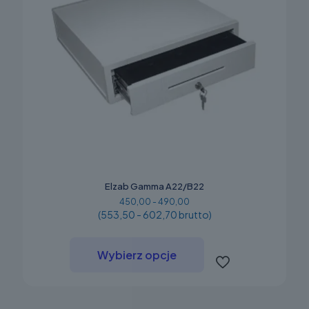
Elzab Gamma A22/B22
450,00 - 490,00
(553,50 - 602,70 brutto)
Ten
produkt
Wybierz opcje
ma
wiele
wariantów.
Opcje