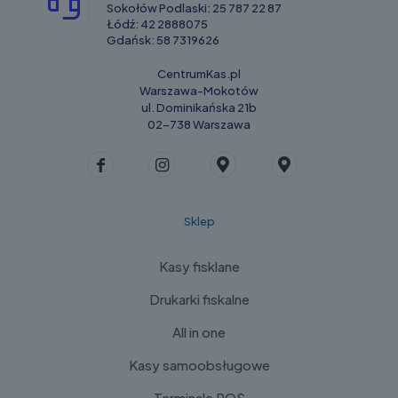
Sokołów Podlaski:
25 787 22 87
Łódź:
42 2888075
Gdańsk:
58 7319626
CentrumKas.pl
Warszawa-Mokotów
ul. Dominikańska 21b
02-738 Warszawa
Sklep
Kasy fisklane
Drukarki fiskalne
All in one
Kasy samoobsługowe
Terminale POS