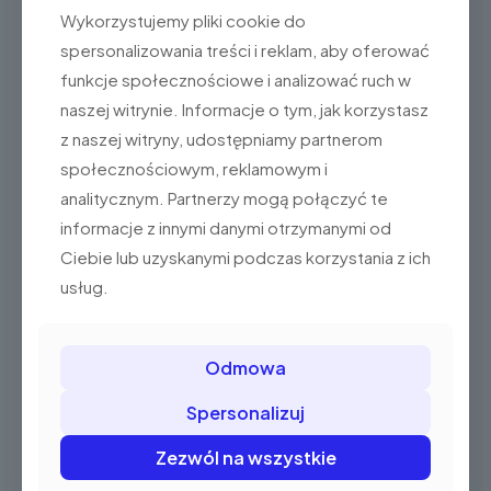
słabym kontraście
Wykorzystujemy pliki cookie do
kody o dużej
spersonalizowania treści i reklam, aby oferować
gęstości ”bardzo
funkcje społecznościowe i analizować ruch w
tak
małe kody”
naszej witrynie. Informacje o tym, jak korzystasz
(wersja HD)
z naszej witryny, udostępniamy partnerom
kody (Aztec) z
społecznościowym, reklamowym i
dowodów
tak
rejestracyjnych
analitycznym. Partnerzy mogą połączyć te
informacje z innymi danymi otrzymanymi od
Porty komunikacyjne
Ciebie lub uzyskanymi podczas korzystania z ich
usług.
RS-232
tak
USB
tak
Odmowa
KBW/PS2
tak
Spersonalizuj
Wymiary, waga, temperatury
Zezwól na wszystkie
Wymiary
99 x 64 x 165 mm