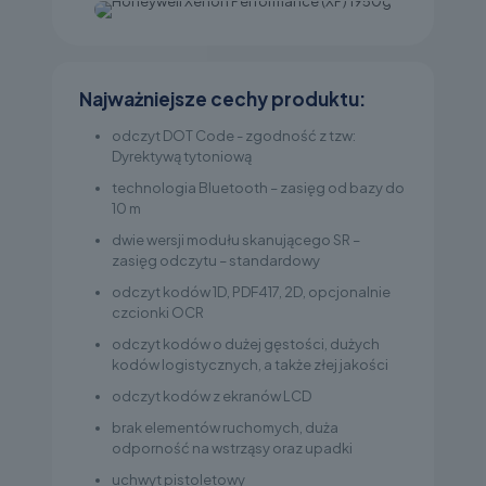
Najważniejsze cechy produktu:
odczyt DOT Code - zgodność z tzw:
Dyrektywą tytoniową
technologia Bluetooth – zasięg od bazy do
10 m
dwie wersji modułu skanującego SR –
zasięg odczytu – standardowy
odczyt kodów 1D, PDF417, 2D, opcjonalnie
czcionki OCR
odczyt kodów o dużej gęstości, dużych
kodów logistycznych, a także złej jakości
odczyt kodów z ekranów LCD
brak elementów ruchomych, duża
odporność na wstrząsy oraz upadki
uchwyt pistoletowy