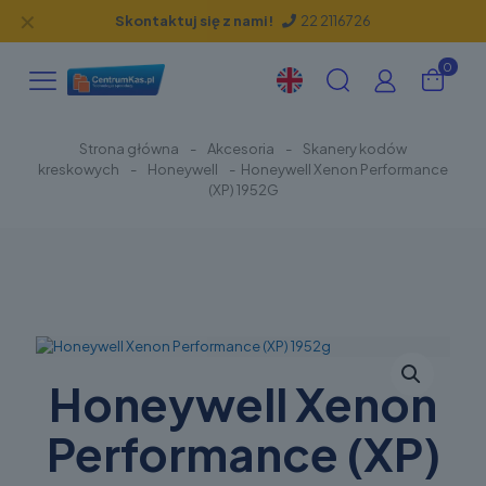
✕
Skontaktuj się z nami!
22 2116726
0
Strona główna
-
Akcesoria
-
Skanery kodów
kreskowych
-
Honeywell
-
Honeywell Xenon Performance
(XP) 1952G
Honeywell Xenon
Performance (XP)