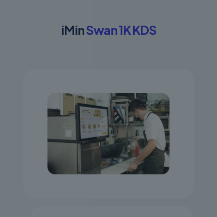
iMin
Swan 1K KDS