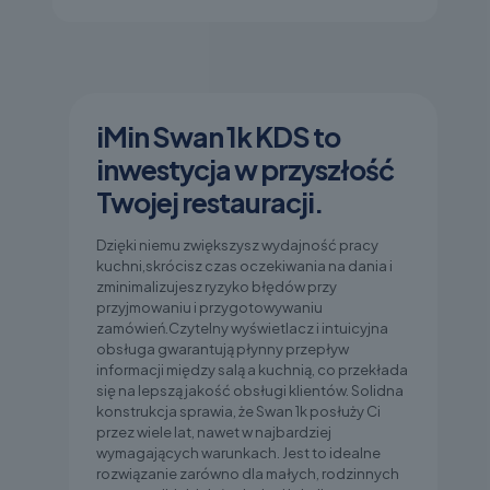
iMin Swan 1k KDS to
inwestycja w przyszłość
Twojej restauracji.
Dzięki niemu zwiększysz wydajność pracy
kuchni,skrócisz czas oczekiwania na dania i
zminimalizujesz ryzyko błędów przy
przyjmowaniu i przygotowywaniu
zamówień.Czytelny wyświetlacz i intuicyjna
obsługa gwarantują płynny przepływ
informacji między salą a kuchnią, co przekłada
się na lepszą jakość obsługi klientów. Solidna
konstrukcja sprawia, że Swan 1k posłuży Ci
przez wiele lat, nawet w najbardziej
wymagających warunkach. Jest to idealne
rozwiązanie zarówno dla małych, rodzinnych