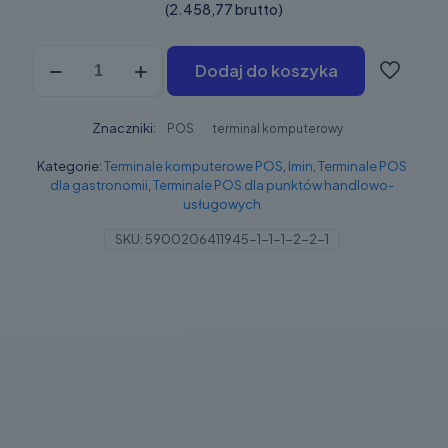
(2.458,77 brutto)
ilość
Dodaj do koszyka
iMin
Swan
1K
Znaczniki:
KDS
POS
terminal komputerowy
Kategorie:
Terminale komputerowe POS
,
Imin
,
Terminale POS
dla gastronomii
,
Terminale POS dla punktów handlowo-
usługowych
SKU:
5900206411945-1-1-1-2-2-1