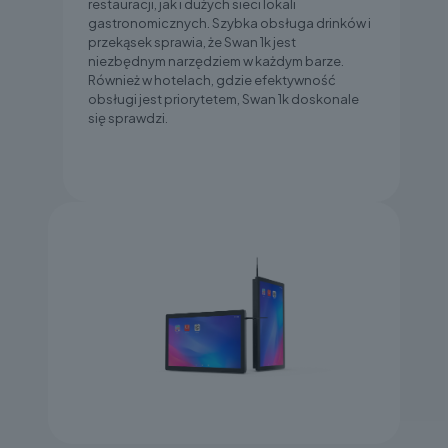
restauracji, jak i dużych sieci lokali
gastronomicznych. Szybka obsługa drinków i
przekąsek sprawia, że Swan 1k jest
niezbędnym narzędziem w każdym barze.
Również w hotelach, gdzie efektywność
obsługi jest priorytetem, Swan 1k doskonale
się sprawdzi.