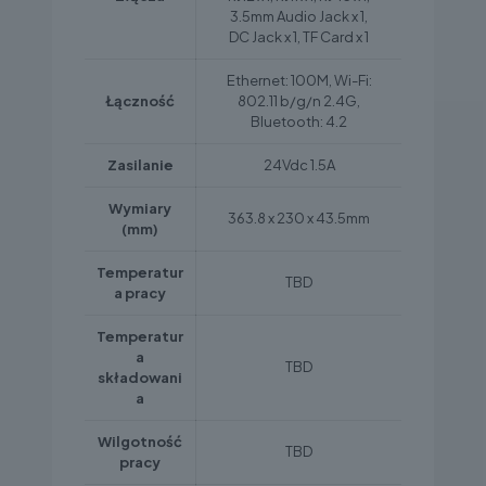
3.5mm Audio Jack x 1,
DC Jack x 1, TF Card x 1
Ethernet: 100M, Wi-Fi:
Łączność
802.11 b/g/n 2.4G,
Bluetooth: 4.2
Zasilanie
24Vdc 1.5A
Wymiary
363.8 x 230 x 43.5mm
(mm)
Temperatur
TBD
a pracy
Temperatur
a
TBD
składowani
a
Wilgotność
TBD
pracy