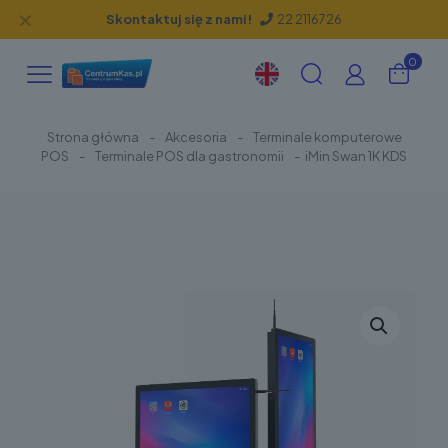
✕
Skontaktuj się z nami!
22 2116726
0
Strona główna
-
Akcesoria
-
Terminale komputerowe
POS
-
Terminale POS dla gastronomii
-
iMin Swan 1K KDS