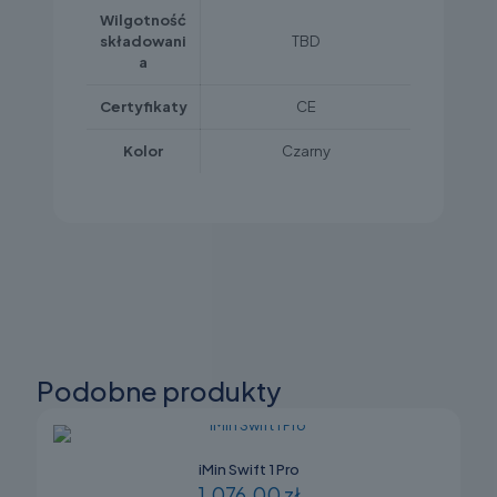
Wilgotność
składowani
TBD
a
Certyfikaty
CE
Kolor
Czarny
Podobne produkty
iMin Swift 1 Pro
1.076,00 zł