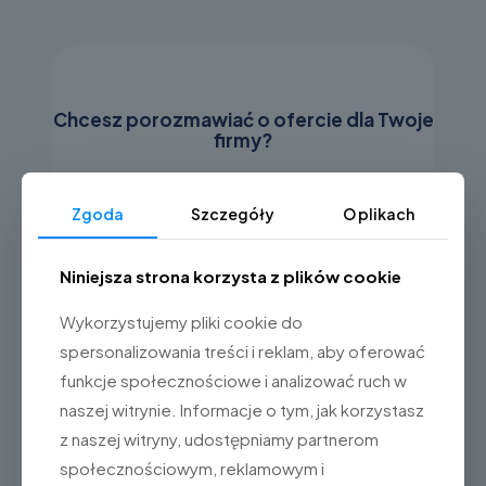
Chcesz porozmawiać o ofercie dla Twoje
firmy?
Zgoda
Szczegóły
O plikach
+48222116726
Niniejsza strona korzysta z plików cookie
waw@centrumkas.pl
Wykorzystujemy pliki cookie do
spersonalizowania treści i reklam, aby oferować
funkcje społecznościowe i analizować ruch w
naszej witrynie. Informacje o tym, jak korzystasz
z naszej witryny, udostępniamy partnerom
społecznościowym, reklamowym i