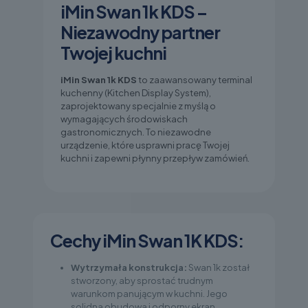
iMin Swan 1k KDS –
Niezawodny partner
Twojej kuchni
iMin Swan 1k KDS
to zaawansowany terminal
kuchenny (Kitchen Display System),
zaprojektowany specjalnie z myślą o
wymagających środowiskach
gastronomicznych. To niezawodne
urządzenie, które usprawni pracę Twojej
kuchni i zapewni płynny przepływ zamówień.
Cechy iMin Swan 1K KDS:
Wytrzymała konstrukcja:
Swan 1k został
stworzony, aby sprostać trudnym
warunkom panującym w kuchni. Jego
solidna obudowa i odporny ekran