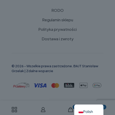
RODO
Regulamin sklepu
Polityka prywatności
Dostawa i zwroty
© 2026 - Wszelkie prawa zastrzeżone. BAJT Stanisław
Grzelak |
Zdalne wsparcie
Russian
English
0
0
Polish