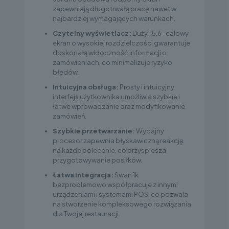
zapewniają długotrwałą pracę nawet w
najbardziej wymagających warunkach.
Czytelny wyświetlacz:
Duży, 15,6-calowy
ekran o wysokiej rozdzielczości gwarantuje
doskonałą widoczność informacji o
zamówieniach, co minimalizuje ryzyko
błędów.
Intuicyjna obsługa:
Prosty i intuicyjny
interfejs użytkownika umożliwia szybkie i
łatwe wprowadzanie oraz modyfikowanie
zamówień.
Szybkie przetwarzanie:
Wydajny
procesor zapewnia błyskawiczną reakcję
na każde polecenie, co przyspiesza
przygotowywanie posiłków.
Łatwa integracja:
Swan 1k
bezproblemowo współpracuje z innymi
urządzeniami i systemami POS, co pozwala
na stworzenie kompleksowego rozwiązania
dla Twojej restauracji.