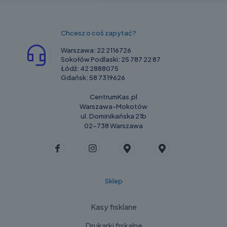
Chcesz o coś zapytać?
Warszawa:
22 2116726
Sokołów Podlaski:
25 787 22 87
Łódź:
42 2888075
Gdańsk:
58 7319626
CentrumKas.pl
Warszawa-Mokotów
ul. Dominikańska 21b
02-738 Warszawa
Sklep
Kasy fisklane
Drukarki fiskalne