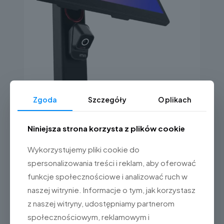
Kamera AI
Zgoda
Szczegóły
O plikach
Wzbogaca terminal o inteligentne funkcje
wizyjne.
Niniejsza strona korzysta z plików cookie
Wykorzystujemy pliki cookie do
spersonalizowania treści i reklam, aby oferować
funkcje społecznościowe i analizować ruch w
naszej witrynie. Informacje o tym, jak korzystasz
z naszej witryny, udostępniamy partnerom
społecznościowym, reklamowym i