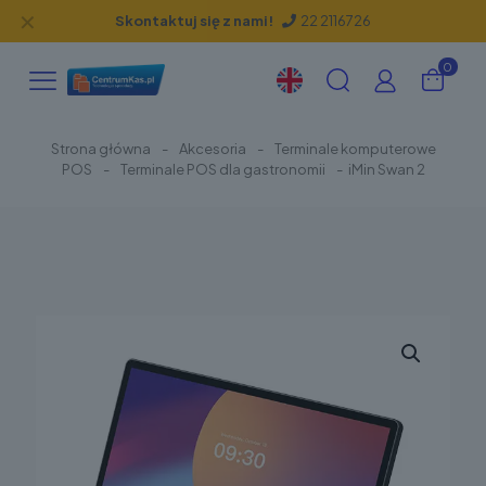
✕
Skontaktuj się z nami!
22 2116726
0
Strona główna
-
Akcesoria
-
Terminale komputerowe
POS
-
Terminale POS dla gastronomii
-
iMin Swan 2