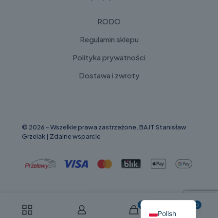
RODO
Regulamin sklepu
Polityka prywatności
Dostawa i zwroty
© 2026 - Wszelkie prawa zastrzeżone. BAJT Stanisław
Grzelak |
Zdalne wsparcie
Russian
English
0
0
Polish