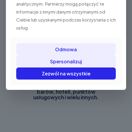
analitycznym. Partnerzy mogą połączyć te
informacje z innymi danymi otrzymanymi od
Ciebie lub uzyskanymi podczas korzystania z ich
Moduł NFC + Skaner
usług.
Umożliwia szybkie płatności zbliżeniowe i
efektywne skanowanie.
Odmowa
Spersonalizuj
Zezwól na wszystkie
iMin Swan 2 to idealny wybór dla
sklepów detalicznych, restauracji i
barów, hoteli, punktów
usługowych i wielu innych.