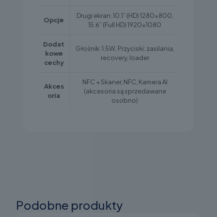
Drugi ekran: 10.1” (HD) 1280×800,
Opcje
15.6” (Full HD) 1920×1080
Dodat
Głośnik: 1.5W, Przyciski: zasilania,
kowe
recovery, loader
cechy
NFC + Skaner, NFC, Kamera AI
Akces
(akcesoria są sprzedawane
oria
osobno)
Podobne produkty