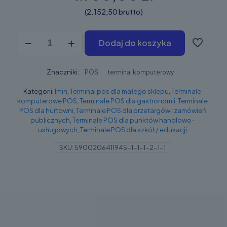
(2.152,50 brutto)
ilość
Dodaj do koszyka
iMin
Swan
2
Znaczniki:
POS
terminal komputerowy
Kategorii:
Imin
,
Terminal pos dla małego sklepu
,
Terminale
komputerowe POS
,
Terminale POS dla gastronomii
,
Terminale
POS dla hurtowni
,
Terminale POS dla przetargów i zamówień
publicznych
,
Terminale POS dla punktów handlowo-
usługowych
,
Terminale POS dla szkół / edukacji
SKU:
5900206411945-1-1-1-2-1-1