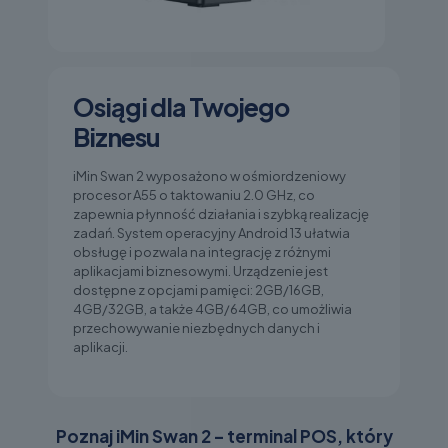
Osiągi dla Twojego
Biznesu
iMin Swan 2 wyposażono w ośmiordzeniowy
procesor A55 o taktowaniu 2.0 GHz, co
zapewnia płynność działania i szybką realizację
zadań. System operacyjny Android 13 ułatwia
obsługę i pozwala na integrację z różnymi
aplikacjami biznesowymi. Urządzenie jest
dostępne z opcjami pamięci: 2GB/16GB,
4GB/32GB, a także 4GB/64GB, co umożliwia
przechowywanie niezbędnych danych i
aplikacji.
Poznaj iMin Swan 2 – terminal POS, który