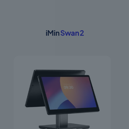
iMin
Swan 2