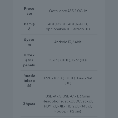
Proce
Octa-core A55 2.0GHz
sor
Pamię
4GB/32GB, 4GB/64GB,
ć
opcjonalnie TF Card do 1TB
Syste
Android 13, 64bit
m
Przek
ątna
15.6″ (Full HD), 15.6″ (HD)
panelu
Rozdz
1920×1080 (Full HD), 1366×768
ielczo
(HD)
ść
USB-A × 5, USB-C × 1, 3.5mm
Headphone Jack x 1, DC Jack x 1,
Złącza
HDMI x 1, RJ11 x 1, RJ12 x 1, RJ45 x 1,
Pogo pin (12 pin)