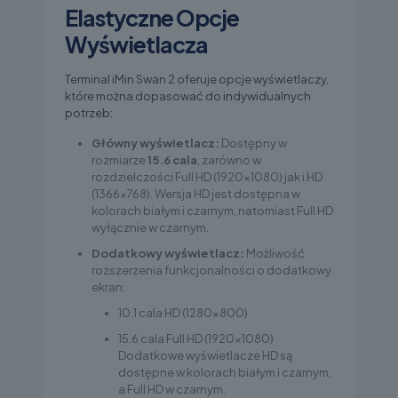
Elastyczne Opcje
Wyświetlacza
Terminal iMin Swan 2 oferuje opcje wyświetlaczy,
które można dopasować do indywidualnych
potrzeb:
Główny wyświetlacz:
Dostępny w
rozmiarze
15.6 cala
, zarówno w
rozdzielczości Full HD (1920×1080) jak i HD
(1366×768). Wersja HD jest dostępna w
kolorach białym i czarnym, natomiast Full HD
wyłącznie w czarnym.
Dodatkowy wyświetlacz:
Możliwość
rozszerzenia funkcjonalności o dodatkowy
ekran:
10.1 cala HD (1280×800)
15.6 cala Full HD (1920×1080)
Dodatkowe wyświetlacze HD są
dostępne w kolorach białym i czarnym,
a Full HD w czarnym.