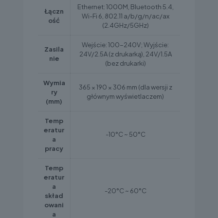
Ethernet: 1000M, Bluetooth 5.4,
Łączn
Wi-Fi 6, 802.11 a/b/g/n/ac/ax
ość
(2.4GHz/5GHz)
Wejście: 100-240V; Wyjście:
Zasila
24V/2.5A (z drukarką), 24V/1.5A
nie
(bez drukarki)
Wymia
365 × 190 × 306 mm (dla wersji z
ry
głównym wyświetlaczem)
(mm)
Temp
eratur
-10°C ~ 50°C
a
pracy
Temp
eratur
a
-20°C ~ 60°C
skład
owani
a