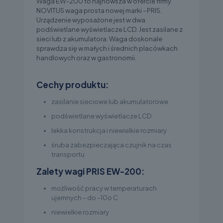
Waga EW-200 to najnowsza w ofercie firmy
NOVITUS waga prosta nowej marki - PRIS.
Urządzenie wyposażone jest w dwa
podświetlane wyświetlacze LCD. Jest zasilane z
sieci lub z akumulatora. Waga doskonale
sprawdza się w małych i średnich placówkach
handlowych oraz w gastronomii.
Cechy produktu:
zasilanie sieciowe lub akumulatorowe
podświetlane wyświetlacze LCD
lekka konstrukcja i niewielkie rozmiary
śruba zabezpieczająca czujnik na czas
transportu
Zalety wagi PRIS EW-200:
możliwość pracy w temperaturach
ujemnych – do –10o C
niewielkie rozmiary