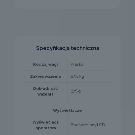
Specyfikacja techniczna
Rodzaj wagi
Płaska
Zakres ważenia
6/15 kg
Dokładność
2/5 g
ważenia
Wyświetlacze
Wyświetlacz
Podświetlany LCD
operatora