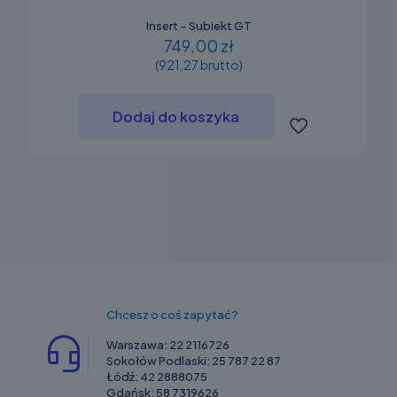
Insert – Subiekt GT
749,00 zł
(921,27 brutto)
Dodaj do koszyka
Chcesz o coś zapytać?
Warszawa:
22 2116726
Sokołów Podlaski:
25 787 22 87
Łódź:
42 2888075
Gdańsk:
58 7319626