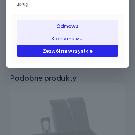
Zakres
usług.
Od -10°C do +40°C
temperatur pracy
Odmowa
Spersonalizuj
Zezwól na wszystkie
Podobne produkty