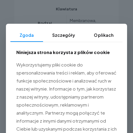
Klawiatura
Membranowa,
Rodzaj
wodoszczelna
Zgoda
Szczegóły
O plikach
Zasilanie
Niniejsza strona korzysta z plików cookie
Zasilacz sieciowy
Zasilacz
DC 12V 1000mA
Wykorzystujemy pliki cookie do
Wbudowany
wbudowany
spersonalizowania treści i reklam, aby oferować
akumulator
akumulator (DC 6V)
funkcje społecznościowe i analizować ruch w
naszej witrynie. Informacje o tym, jak korzystasz
Wymiary, waga, temperatury
z naszej witryny, udostępniamy partnerom
społecznościowym, reklamowym i
290(W) x 320(D) x
Wymiary
130(H) mm
analitycznym. Partnerzy mogą połączyć te
informacje z innymi danymi otrzymanymi od
Waga
4,2 kg
Ciebie lub uzyskanymi podczas korzystania z ich