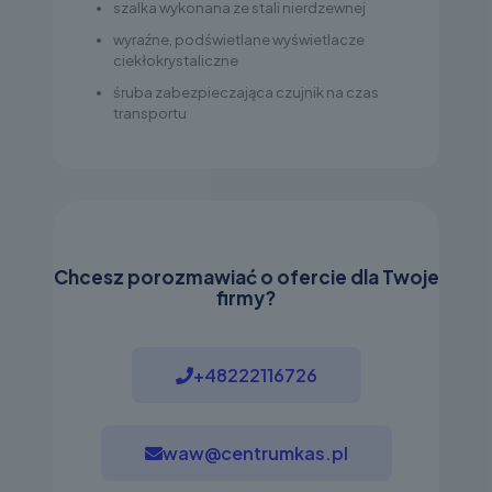
szalka wykonana ze stali nierdzewnej
wyraźne, podświetlane wyświetlacze
ciekłokrystaliczne
śruba zabezpieczająca czujnik na czas
transportu
Chcesz porozmawiać o ofercie dla Twoje
firmy?
+48222116726
waw@centrumkas.pl