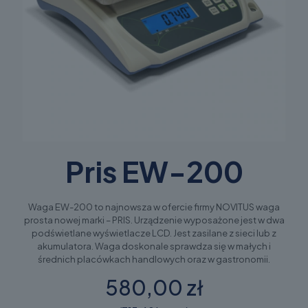
Pris EW-200
Waga EW-200 to najnowsza w ofercie firmy NOVITUS waga
prosta nowej marki – PRIS. Urządzenie wyposażone jest w dwa
podświetlane wyświetlacze LCD. Jest zasilane z sieci lub z
akumulatora. Waga doskonale sprawdza się w małych i
średnich placówkach handlowych oraz w gastronomii.
580,00 zł