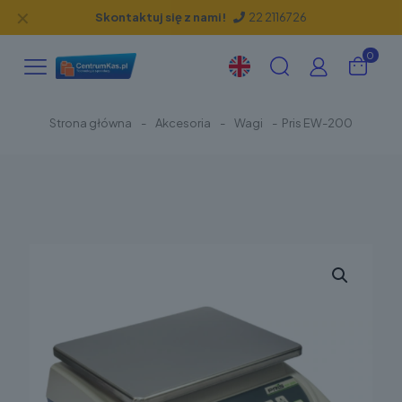
✕
Skontaktuj się z nami!
22 2116726
0
Strona główna
-
Akcesoria
-
Wagi
-
Pris EW-200