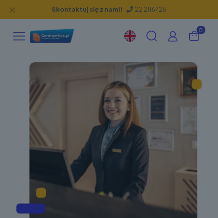
✕
Skontaktuj się z nami!
22 2116726
0