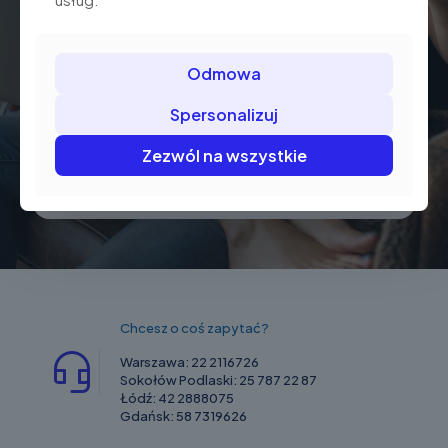
Odmowa
Spersonalizuj
Zezwól na wszystkie
Chcesz o coś zapytać?
Warszawa:
22 2116726
Sokołów Podlaski:
25 787 22 87
Łódź:
42 2888075
Gdańsk:
58 7319626