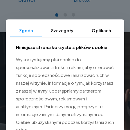
Zgoda
Szczegóły
O plikach
Niniejsza strona korzysta z plików cookie
Gwarancja najniższej ceny!
Wykorzystujemy pliki cookie do
spersonalizowania treści i reklam, aby oferować
Jeżeli znajdziesz niższą cenę urządzenia napisz do nas.
funkcje społecznościowe i analizować ruch w
naszej witrynie. Informacje o tym, jak korzystasz
Zapytaj o ofertę dla twojej firmy
z naszej witryny, udostępniamy partnerom
społecznościowym, reklamowym i
analitycznym. Partnerzy mogą połączyć te
informacje z innymi danymi otrzymanymi od
Ciebie lub uzyskanymi podczas korzystania z ich
usług.