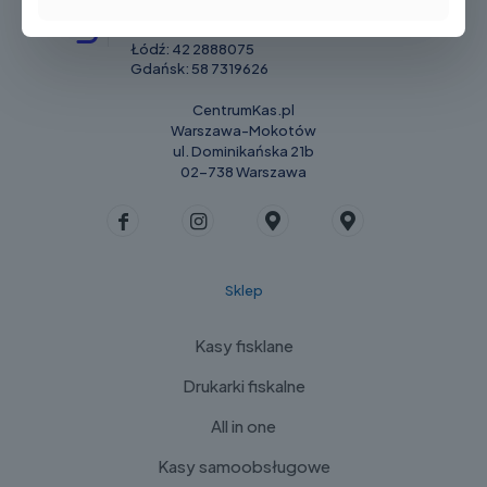
Warszawa:
22 2116726
Sokołów Podlaski:
25 787 22 87
Łódź:
42 2888075
Gdańsk:
58 7319626
CentrumKas.pl
Warszawa-Mokotów
ul. Dominikańska 21b
02-738 Warszawa
Sklep
Kasy fisklane
Drukarki fiskalne
All in one
Kasy samoobsługowe