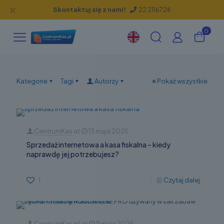
✕
Skontaktuj się z nami!
22 2116726
0
Kategorie
Tagi
Autorzy
Pokaż wszystkie
CentrumKas
at
13 maja 2025
Sprzedaż internetowa a kasa fiskalna – kiedy
naprawdę jej potrzebujesz?
1
Czytaj dalej
CentrumKas.pl
at
11 maja 2025