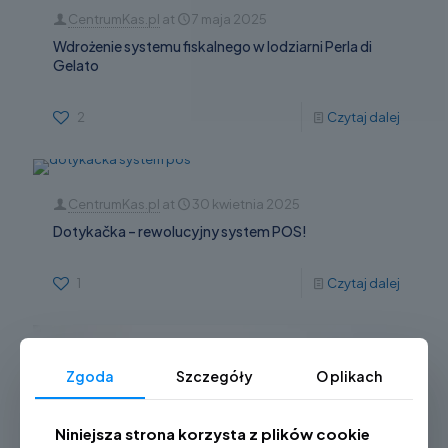
CentrumKas.pl
at
7 maja 2025
Wdrożenie systemu fiskalnego w lodziarni Perla di
Gelato
2
Czytaj dalej
CentrumKas.pl
at
30 kwietnia 2025
Dotykačka – rewolucyjny system POS!
1
Czytaj dalej
Zgoda
Szczegóły
O plikach
Niniejsza strona korzysta z plików cookie