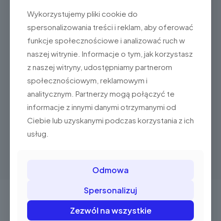
Wykorzystujemy pliki cookie do
spersonalizowania treści i reklam, aby oferować
funkcje społecznościowe i analizować ruch w
naszej witrynie. Informacje o tym, jak korzystasz
z naszej witryny, udostępniamy partnerom
społecznościowym, reklamowym i
analitycznym. Partnerzy mogą połączyć te
CentrumKas
at
8 lutego 2024
informacje z innymi danymi otrzymanymi od
Terminale kart płatniczych – to nie jest
Ciebie lub uzyskanymi podczas korzystania z ich
skomplikowane
usług.
1
Czytaj dalej
Odmowa
Spersonalizuj
Chcesz o coś zapytać?
Zezwól na wszystkie