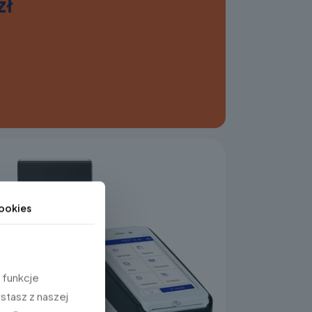
zł
ookies
 funkcje
stasz z naszej