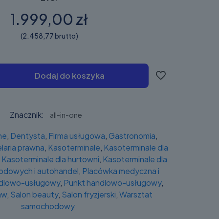
1.999,00 zł
(2.458,77 brutto)
Dodaj do koszyka
Znacznik:
all-in-one
one
,
Dentysta
,
Firma usługowa
,
Gastronomia
,
laria prawna
,
Kasoterminale
,
Kasoterminale dla
,
Kasoterminale dla hurtowni
,
Kasoterminale dla
dowych i autohandel
,
Placówka medyczna i
ndlowo-usługowy
,
Punkt handlowo-usługowy
,
aw
,
Salon beauty
,
Salon fryzjerski
,
Warsztat
samochodowy