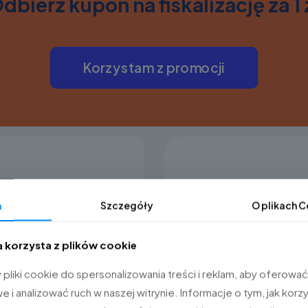
dbierz kupon na fiskalizację za 1 
Korzystam z promocji
a
Szczegóły
O plikach
C
O
(system all in one).
kalne, kompaktowe
a korzysta z plików cookie
one. Na
Evo
składają
S oraz aplikacje
liki cookie do spersonalizowania treści i reklam, aby oferować
i analizować ruch w naszej witrynie. Informacje o tym, jak korzy