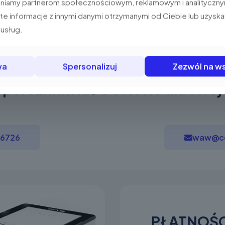
pniamy partnerom społecznościowym, reklamowym i analityczny
e informacje z innymi danymi otrzymanymi od Ciebie lub uzysk
 usług.
wa
Spersonalizuj
Zezwól na ws
porozmawiać o ofercie dla Twoj
16726
waw@ce
PŁATNOŚC