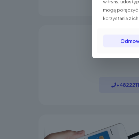
witryny, udostę
mogą połączyć t
korzystania z ich
Odmo
Chcesz 
+482221