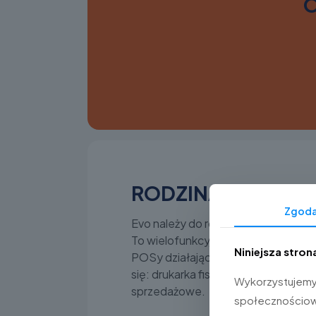
O
RODZINA SAIO
Zgod
Evo należy do rodziny urządzeń
SAI
To wielofunkcyjne rozwiązania fis
Niniejsza stron
POSy działające w systemie all in 
się: drukarka fiskalna, platforma PO
Wykorzystujemy p
sprzedażowe.
społecznościowe 