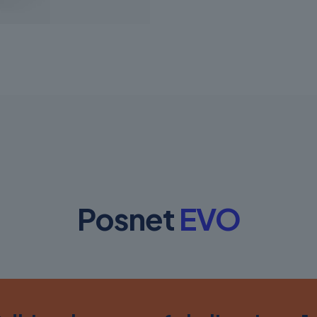
Posnet
EVO