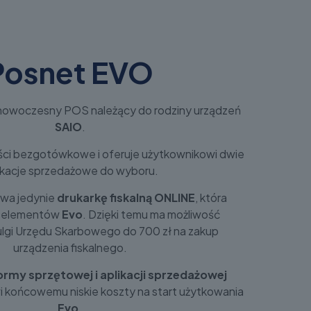
Posnet EVO
, nowoczesny POS należący do rodziny urządzeń
SAIO
.
ości bezgotówkowe i oferuje użytkownikowi dwie
ikacje sprzedażowe do wyboru.
wa jedynie
drukarkę fiskalną ONLINE
, która
z elementów
Evo
. Dzięki temu ma możliwość
 ulgi Urzędu Skarbowego do 700 zł na zakup
urządzenia fiskalnego.
rmy sprzętowej i aplikacji sprzedażowej
i końcowemu niskie koszty na start użytkowania
Evo
.