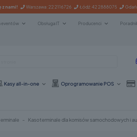
ę z nami!
Warszawa:
22 2116726
Łódź:
42 2888075
Gdań
a eventów
Obsługa IT
Producenci
Poradni
Kasy all-in-one
Oprogramowanie POS
erminale
-
Kasoterminale dla komisów samochodowych i a