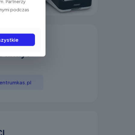
m. Partnerzy
anymi podczas
zystkie
e firmy?
ntrumkas.pl
I