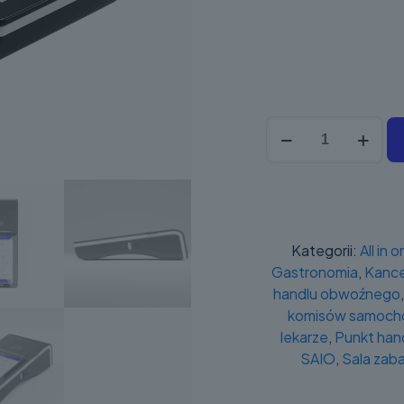
ilość
Posnet
EVO
Kategorii:
All in 
Gastronomia
,
Kance
handlu obwoźnego
komisów samocho
lekarze
,
Punkt ha
SAIO
,
Sala zab