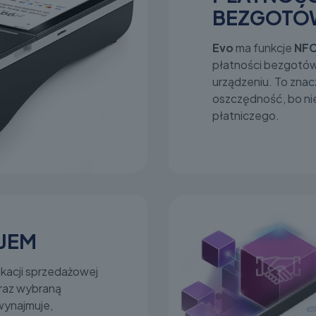
BEZGOT
Evo
ma funkcje
NF
płatności bezgotó
urządzeniu. To znac
oszczędność, bo ni
płatniczego.
JEM
likacji sprzedażowej
oraz wybraną
wynajmuje,