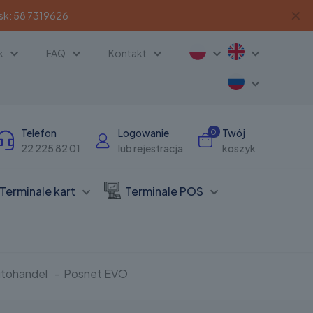
✕
sk:
58 7319626
k
FAQ
Kontakt
Telefon
Logowanie
Twój
0
22 225 82 01
lub rejestracja
koszyk
Terminale kart
Terminale POS
utohandel
-
Posnet EVO