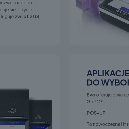
pozwoli na spore
puje się jedynie
ysługuje
zwrot z US
APLIKACJ
DO WYBO
Evo
oferuje dwie a
GoPOS.
POS-UP
To nowoczesna i int