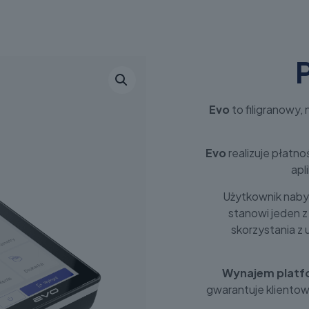
Evo
to filigranowy
Evo
realizuje płatn
apl
Użytkownik naby
stanowi jeden 
skorzystania z
Wynajem platfo
gwarantuje klientow