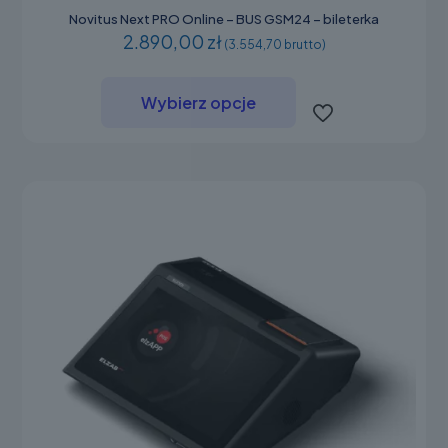
Novitus Next PRO Online – BUS GSM24 – bileterka
2.890,00 zł
(3.554,70 brutto)
Ten
produkt
Wybierz opcje
ma
wiele
wariantów.
Opcje
można
wybrać
na
stronie
produktu