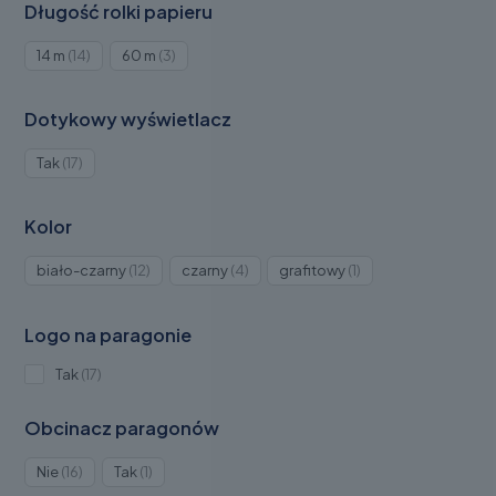
Długość rolki papieru
Produkty
Produkty
14 m
14
60 m
3
14
3
Dotykowy wyświetlacz
Produkty
Tak
17
17
Kolor
Produkty
Produkty
Produkt
biało-czarny
12
czarny
4
grafitowy
1
12
4
1
Logo na paragonie
Produkty
Tak
17
17
Obcinacz paragonów
Produkty
Produkt
Nie
16
Tak
1
16
1