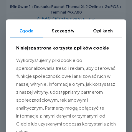
iMin Swan 1 + Drukarka Posnet Thermal XL2 Online + GoPOS +
Terminal PAX A80
4.869,00 zł
(5.988,87 brutto)
Zgoda
Szczegóły
O plikach
Dodaj do koszyka
Niniejsza strona korzysta z plików cookie
Wykorzystujemy pliki cookie do
spersonalizowania treści i reklam, aby oferować
funkcje społecznościowe i analizować ruch w
naszej witrynie. Informacje o tym, jak korzystasz
z naszej witryny, udostępniamy partnerom
społecznościowym, reklamowym i
analitycznym. Partnerzy mogą połączyć te
informacje z innymi danymi otrzymanymi od
Ciebie lub uzyskanymi podczas korzystania z ich
usług.