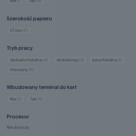
Produkt
Produkty
Nie
1
Tak
16
1
16
Szerokość papieru
Produkty
57 mm
17
17
Tryb pracy
Produkty
Produkty
Produkt
drukarka fiskalna
4
drukarkowy
2
kasa fiskalna
5
4
2
5
Produkty
mieszany
15
15
Wbudowany terminal do kart
Produkty
Produkty
Nie
2
Tak
15
2
15
Procesor
Nie dotyczy