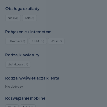
Obsługa szuflady
Produkty
Produkty
Nie
14
Tak
3
14
3
Połączenie z internetem
Produkty
Produkty
Produkty
Ethernet
3
GSM
15
WiFi
17
3
15
17
Rodzaj klawiatury
Produkty
dotykowa
17
17
Rodzaj wyświetlacza klienta
Nie dotyczy
Rozwiązanie mobilne