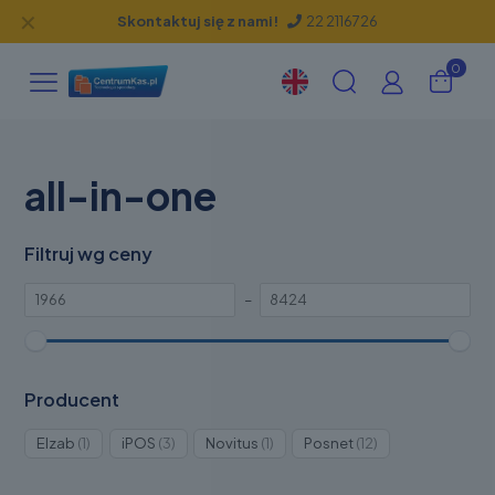
✕
Skontaktuj się z nami!
22 2116726
0
all-in-one
Filtruj wg ceny
–
Producent
Produkt
Produkty
Produkt
Produkty
Elzab
1
iPOS
3
Novitus
1
Posnet
12
1
3
1
12