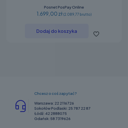
Posnet PosPay Online
1.699,00 zł
(2.089,77 brutto)
Dodaj do koszyka
Chcesz o coś zapytać?
Warszawa:
22 2116726
Sokołów Podlaski:
25 787 22 87
Łódź:
42 2888075
Gdańsk:
58 7319626