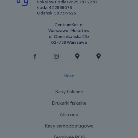
Sokołów Podlaski:
25 787 22 87
Łódź:
42 2888075
Gdańsk:
58 7319626
CentrumKas.pl
Warszawa-Mokotów
ul. Dominikańska 21b
02-738 Warszawa
Sklep
Kasy fisklane
Drukarki fiskalne
All in one
Kasy samoobsługowe
Terminale POS