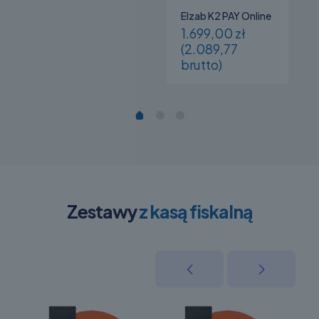
Elzab K2 PAY Online
1.699,00 zł
(2.089,77
brutto)
Zestawy
z kasą fiskalną