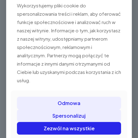
Wykorzystujemy pliki cookie do
Zestawy
z drukarką fiskalną
spersonalizowania treści i reklam, aby oferować
funkcje społecznościowe i analizować ruch w
naszej witrynie. Informacje o tym, jak korzystasz
z naszej witryny, udostępniamy partnerom
społecznościowym, reklamowym i
analitycznym. Partnerzy mogą połączyć te
informacje z innymi danymi otrzymanymi od
Ciebie lub uzyskanymi podczas korzystania z ich
usług.
Odmowa
Drukarka Posnet
Drukarka Posnet
Spersonalizuj
EVO + GoPOS +
Vero + GoPOS +
Terminal PAX A920
Terminal PAX A920
Zezwól na wszystkie
1.999,00 zł
2.199,00 zł
(2.458,77
(2.704,77