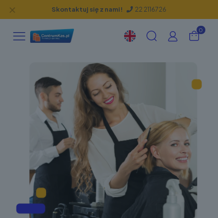
✕
Skontaktuj się z nami!
22 2116726
0