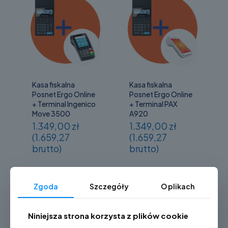
Kasa fiskalna
Kasa fiskalna
Posnet Ergo Online
Posnet Ergo Online
+ Terminal Ingenico
+ Terminal PAX
Move 3500
A920
1.349,00 zł
1.349,00 zł
(1.659,27
(1.659,27
brutto)
brutto)
Zgoda
Szczegóły
O plikach
Niniejsza strona korzysta z plików cookie