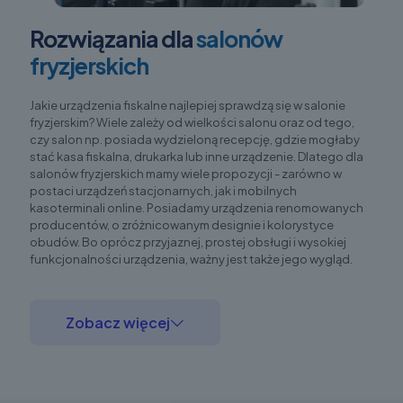
Rozwiązania dla
salonów
fryzjerskich
Jakie urządzenia fiskalne najlepiej sprawdzą się w salonie
fryzjerskim? Wiele zależy od wielkości salonu oraz od tego,
czy salon np. posiada wydzieloną recepcję, gdzie mogłaby
stać kasa fiskalna, drukarka lub inne urządzenie. Dlatego dla
salonów fryzjerskich mamy wiele propozycji - zarówno w
postaci urządzeń stacjonarnych, jak i mobilnych
kasoterminali online. Posiadamy urządzenia renomowanych
producentów, o zróżnicowanym designie i kolorystyce
obudów. Bo oprócz przyjaznej, prostej obsługi i wysokiej
funkcjonalności urządzenia, ważny jest także jego wygląd.
Zobacz więcej